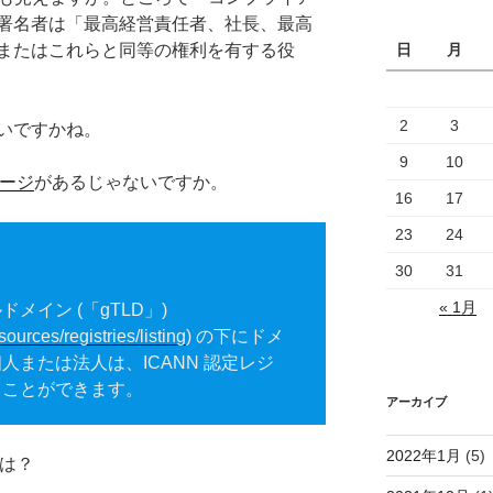
署名者は「最高経営責任者、社長、最高
日
月
またはこれらと同等の権利を有する役
2
3
いですかね。
9
10
ページ
があるじゃないですか。
16
17
23
24
30
31
« 1月
メイン (「gTLD」)
ources/registries/listing
) の下にドメ
人または法人は、ICANN 認定レジ
ることができます。
アーカイブ
2022年1月
(5)
とは？