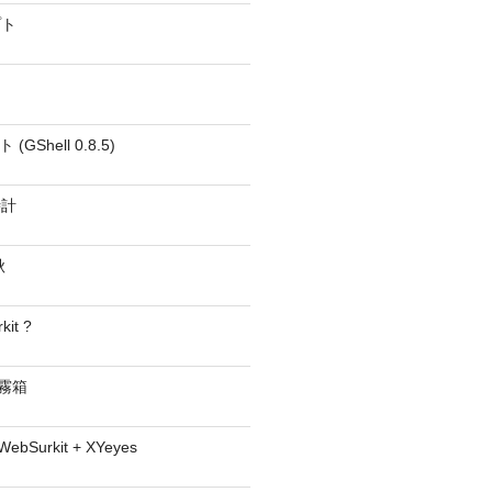
プト
GShell 0.8.5)
時計
秋
kit ?
− 霧箱
 WebSurkit + XYeyes