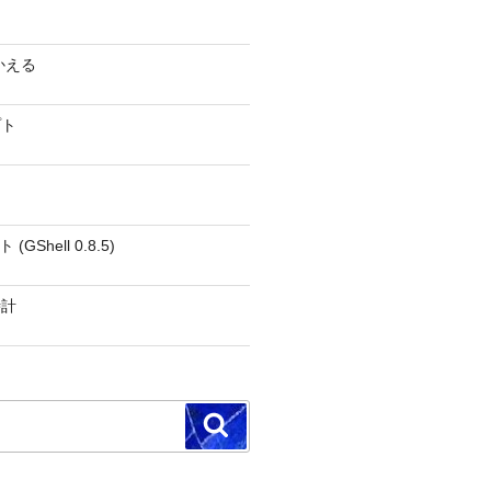
かえる
プト
GShell 0.8.5)
時計
検
索