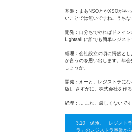
基盤：まあNSOとかXSOが
いことでは無いですね。うちな
開発：自分ちでやればドメイン
Lightsail に誰でも簡単レ
経理：会社設立の頃に愕然とした
か言うのを思い出します。年会
しょうか。
開発：えーと、
レジストラにな
版]
。さすがに、株式会社を作る
経理：… これ、厳しくないで
3.10 保険。「レジス
ラ」のレジストラ事業か