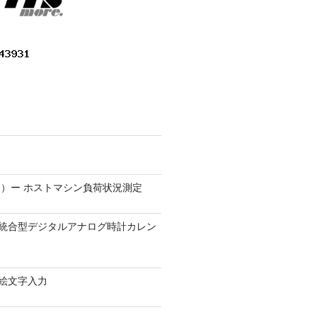
）ー ホストマシン負荷状況測定
9.1 − 統合型デジタルアナログ時計カレン
0 − 絵文字入力