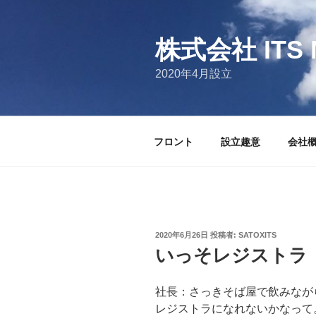
コ
ン
テ
株式会社 ITS 
ン
2020年4月設立
ツ
へ
ス
キ
フロント
設立趣意
会社
ッ
プ
投
2020年6月26日
投稿者:
SATOXITS
稿
いっそレジストラ
日:
社長：さっきそば屋で飲みなが
レジストラになれないかなって