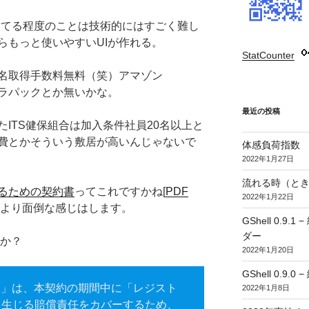
やってる程度のことは技術的にはすごく難し
らもっと使いやすいUIが作れる。
StatCounter
:
名取得手数料無料（笑）アマゾン
ジストラパックとか無いかな。
最近の投稿
ITS健保組合は加入条件社員20名以上と
費とかそういう敷居が高いんじゃないで
体感負荷指数
2022年1月27日
流れる時（とき
るための契約書
ってこれですかね[
PDF
2022年1月22日
より面倒な感じはします。
GShell 0.
ダー
すか？
2022年1月20日
GShell 0.9.
トラ」は、本契約の期間中に「レジスト
2022年1月8日
ら生じる賠償責任をカバーするため、