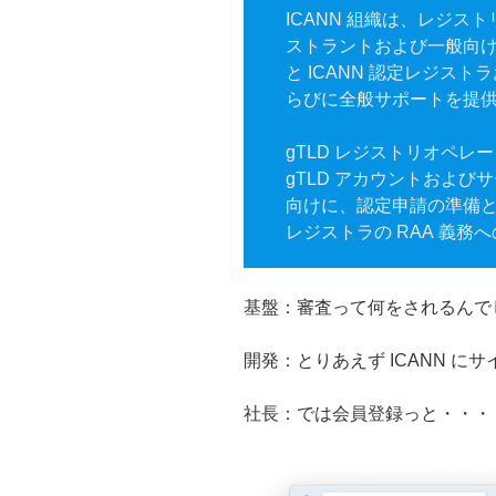
ICANN 組織は、レジ
ストラントおよび一般向けに
と ICANN 認定レジストラ
らびに全般サポートを提
gTLD レジストリオペレー
gTLD アカウントおよ
向けに、認定申請の準備
レジストラの RAA 義
基盤：審査って何をされるんで
開発：とりあえず ICANN に
社長：では会員登録っと・・・