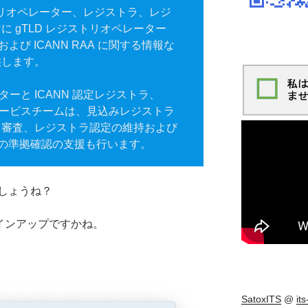
ストリオペレーター、レジストラ、レジ
 gTLD レジストリオペレーター
および ICANN RAA に関する情報な
供します。
ターと ICANN 認定レジストラ、
びサービスチームは、見込みレジストラ
と審査、レジストラ認定の維持および
務への準拠確認の支援も行います。
しょうね？
サインアップですかね。
SatoxITS
@
it