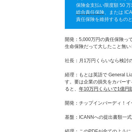
保険金支払い限度額 50 万米
総合責任保険
、または I
責任保険を維持するもの
開発：5,000万円の責任保険
生命保険だって大したこと無い
社長：月1万円くらいなら検討
経理：もとは英語で General Liab
す。要は企業の損失をカバーす
ると、
年10万円くらいで1億円
開発：チップインバーディ！イ
基盤：ICANNへの提出書類一
経理：このPDFが全てのよう