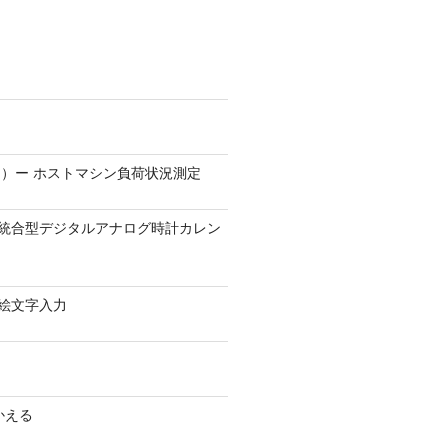
）ー ホストマシン負荷状況測定
9.1 − 統合型デジタルアナログ時計カレン
0 − 絵文字入力
かえる