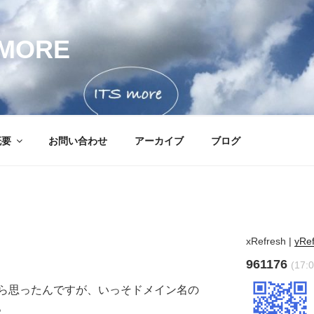
MORE
概要
お問い合わせ
アーカイブ
ブログ
xRefresh
|
yRe
961176
(17:0
ら思ったんですが、いっそドメイン名の
。