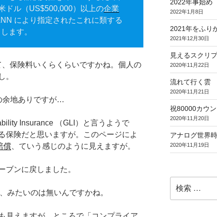
2022年事始め
ドル（US$500,000）以上の
企業
2022年1月8日
CANN により指定されたこれに類する
2021年をふり
とします。
2021年12月30日
見えるスクリ
って、保険料いくらくらいですかね。個人の
2020年11月22日
し。
流れて行く雲
2020年11月21日
の余地ありですが…
祝80000カウント (
2020年11月20日
ility Insurance （GLI）と言うようで
る保険だと思いますが。このページによ
アナログ世界
2020年11月19日
賠償
、ていう感じのように見えますが。
ーブンに戻しました。
検
索:
式、みたいのは無いんですかね。
にも見えますが。ところで「コンプライア