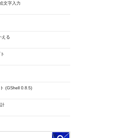
0 − 絵文字入力
かえる
プト
GShell 0.8.5)
時計