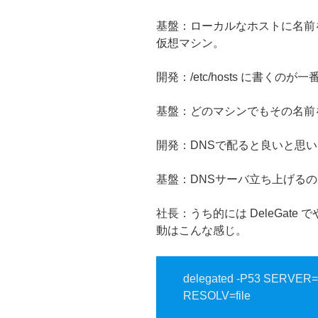
基盤：ローカルなホストに名前
仮想マシン。
開発：/etc/hosts に書くの
基盤：どのマシンでもその名前
開発：DNSで配ると良いと思
基盤：DNSサーバ立ち上げる
社長：うち的には DeleGat
動はこんな感じ。
delegated -P53 SERVER
RESOLV=file