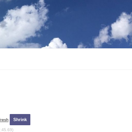
fresh
2:46.67)