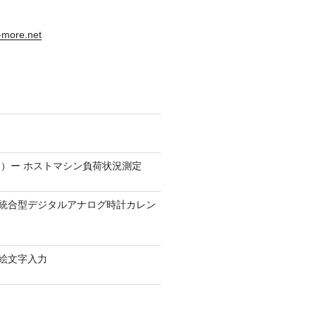
s-more.net
）ー ホストマシン負荷状況測定
9.1 − 統合型デジタルアナログ時計カレン
0 − 絵文字入力