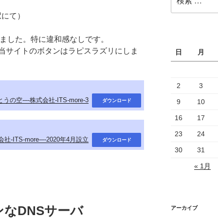
索:
浦駅にて）
てみました。特に違和感なしです。
当サイトのボタンはラピスラズリにしま
日
月
2
3
うの空-–-株式会社-ITS-more-3
9
10
ダウンロード
16
17
23
24
社-ITS-more-–-2020年4月設立
ダウンロード
30
31
« 1月
なDNSサーバ
アーカイブ