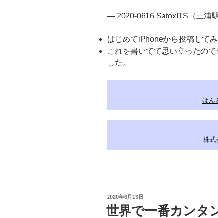
— 2020-0616 SatoxITS（土
はじめてiPhoneから投稿し
これを書いてて思い立ったので
した。
ほんと
株式会
投
2020年6月13日
稿
世界で一番カンタン
日: