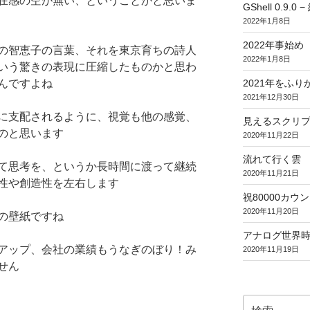
在感の空が無い、ということかと思いま
GShell 0.9.
2022年1月8日
2022年事始め
の智恵子の言葉、それを東京育ちの詩人
2022年1月8日
いう驚きの表現に圧縮したものかと思わ
2021年をふり
んですよね
2021年12月30日
に支配されるように、視覚も他の感覚、
見えるスクリ
のと思います
2020年11月22日
流れて行く雲
て思考を、というか長時間に渡って継続
2020年11月21日
性や創造性を左右します
祝80000カウント (
2020年11月20日
の壁紙ですね
アナログ世界
アップ、会社の業績もうなぎのぼり！み
2020年11月19日
せん
検