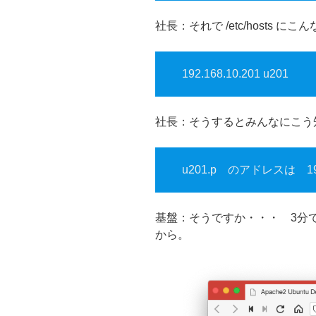
社長：それで /etc/hosts に
192.168.10.201 u201
社長：そうするとみんなにこう
u201.p のアドレスは 192
基盤：そうですか・・・ 3分
から。