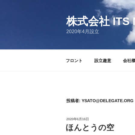
コ
ン
テ
株式会社 ITS 
ン
2020年4月設立
ツ
へ
ス
キ
フロント
設立趣意
会社
ッ
プ
投稿者:
YSATO@DELEGATE.ORG
投
2020年6月16日
稿
ほんとうの空
日: