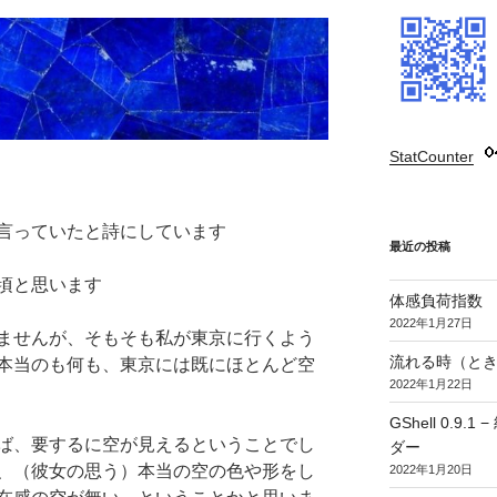
StatCounter
:
言っていたと詩にしています
最近の投稿
頃と思います
体感負荷指数
2022年1月27日
ませんが、そもそも私が東京に行くよう
流れる時（とき
本当のも何も、東京には既にほとんど空
2022年1月22日
GShell 0.
ば、要するに空が見えるということでし
ダー
、（彼女の思う）本当の空の色や形をし
2022年1月20日