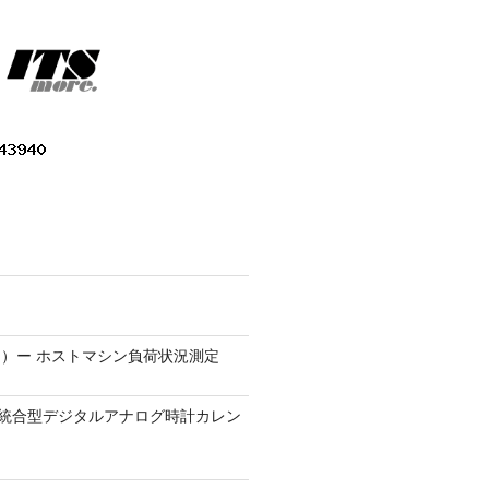
）ー ホストマシン負荷状況測定
9.1 − 統合型デジタルアナログ時計カレン