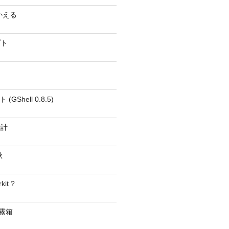
かえる
プト
GShell 0.8.5)
時計
秋
kit ?
− 霧箱