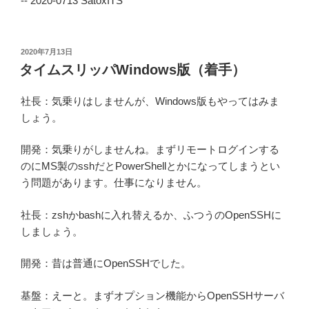
-- 2020-0713 SatoxITS
投
2020年7月13日
稿
タイムスリッパWindows版（着手）
日:
社長：気乗りはしませんが、Windows版もやってはみま
しょう。
開発：気乗りがしませんね。まずリモートログインする
のにMS製のsshだとPowerShellとかになってしまうとい
う問題があります。仕事になりません。
社長：zshかbashに入れ替えるか、ふつうのOpenSSHに
しましょう。
開発：昔は普通にOpenSSHでした。
基盤：えーと。まずオプション機能からOpenSSHサーバ