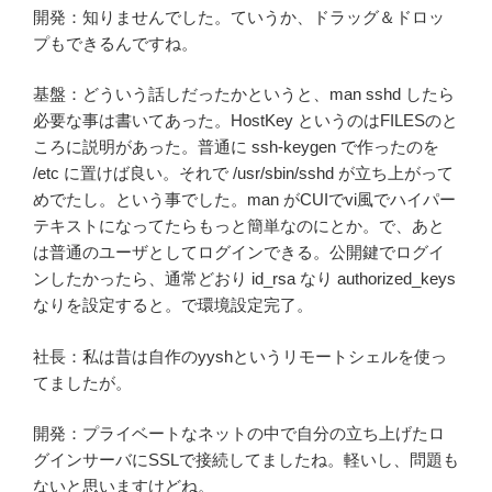
開発：知りませんでした。ていうか、ドラッグ＆ドロッ
プもできるんですね。
基盤：どういう話しだったかというと、man sshd したら
必要な事は書いてあった。HostKey というのはFILESのと
ころに説明があった。普通に ssh-keygen で作ったのを
/etc に置けば良い。それで /usr/sbin/sshd が立ち上がって
めでたし。という事でした。man がCUIでvi風でハイパー
テキストになってたらもっと簡単なのにとか。で、あと
は普通のユーザとしてログインできる。公開鍵でログイ
ンしたかったら、通常どおり id_rsa なり authorized_keys
なりを設定すると。で環境設定完了。
社長：私は昔は自作のyyshというリモートシェルを使っ
てましたが。
開発：プライベートなネットの中で自分の立ち上げたロ
グインサーバにSSLで接続してましたね。軽いし、問題も
ないと思いますけどね。