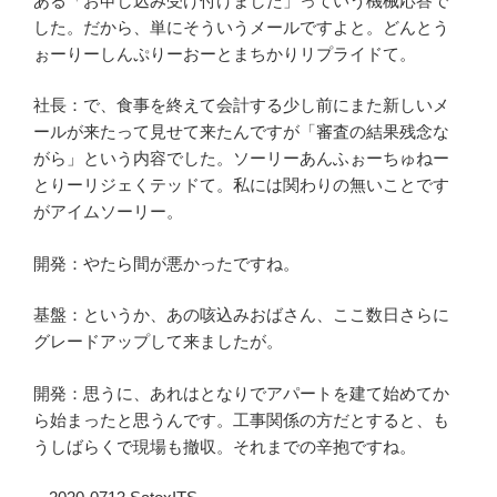
ある「お申し込み受け付けました」っていう機械応答で
した。だから、単にそういうメールですよと。どんとう
ぉーりーしんぷりーおーとまちかりリプライドて。
社長：で、食事を終えて会計する少し前にまた新しいメ
ールが来たって見せて来たんですが「審査の結果残念な
がら」という内容でした。ソーリーあんふぉーちゅねー
とりーリジェくテッドて。私には関わりの無いことです
がアイムソーリー。
開発：やたら間が悪かったですね。
基盤：というか、あの咳込みおばさん、ここ数日さらに
グレードアップして来ましたが。
開発：思うに、あれはとなりでアパートを建て始めてか
ら始まったと思うんです。工事関係の方だとすると、も
うしばらくで現場も撤収。それまでの辛抱ですね。