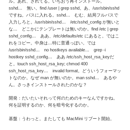
ル。あれ、されてる。いちおう再インストール。
sshd… 無い。find /user | grep sshd。あ、/usr/sbin/sshd
ですね。パスに入れる。sshd… むむ、結局フルパスで
入力しろと。/usr/sbin/sshd… /etc/sshd_config が無いと
な… どこかにテンプレートは無いのか。find /etc | grep
sshd_config… ああ、/etc/defaults/etc にあると。ではこ
れをコピー。中身は…特に普通っぽい。では
/usr/sbin/sshd… no hostkeys available… grep -i
hostkey sshd_config… ああ /etc/ssh_host_rsa_keyだ
と。touch ssh_host_rsa_key; chmod 400
ssh_host_rsa_key… invalid format。どういうフォーマッ
トなのか。なぜ man が無いのか。man sshd… あるや
ん。さっきインストールされたのかな？
開発：だいたいそれって何のためのキーなんですかね。
何を証明するのか、何を暗号化するのか。
基盤：うわっと。またしても MacMini リブート開始。