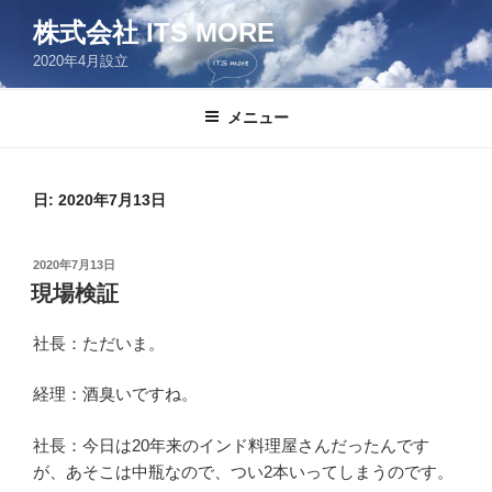
コ
株式会社 ITS MORE
ン
2020年4月設立
テ
ン
ツ
メニュー
へ
ス
キ
日:
2020年7月13日
ッ
プ
投
2020年7月13日
稿
現場検証
日:
社長：ただいま。
経理：酒臭いですね。
社長：今日は20年来のインド料理屋さんだったんです
が、あそこは中瓶なので、つい2本いってしまうのです。