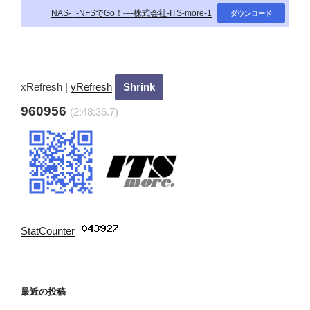
NAS-_-NFSでGo！-–-株式会社-ITS-more-1
ダウンロード
xRefresh
|
yRefresh
960956
(2:48:37.28)
StatCounter
:
最近の投稿