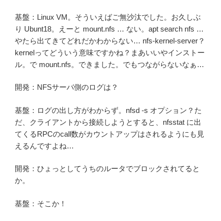
基盤：Linux VM。そういえばご無沙汰でした。お久しぶ
り Ubunt18。えーと mount.nfs … ない。apt search nfs …
やたら出てきてどれだかわからない… nfs-kernel-server？
kernelってどういう意味ですかね？まあいいやインストー
ル。で mount.nfs。できました。でもつながらないなぁ…
開発：NFSサーバ側のログは？
基盤：ログの出し方がわからず。nfsd -s オプション？た
だ、クライアントから接続しようとすると、nfsstat に出
てくるRPCのcall数がカウントアップはされるようにも見
えるんですよね…
開発：ひょっとしてうちのルータでブロックされてると
か。
基盤：そこか！