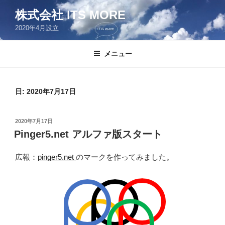
コ
株式会社 ITS MORE
ン
2020年4月設立
テ
ン
ツ
メニュー
へ
ス
キ
日:
2020年7月17日
ッ
プ
投
2020年7月17日
稿
Pinger5.net アルファ版スタート
日:
広報：
pinger5.net
のマークを作ってみました。