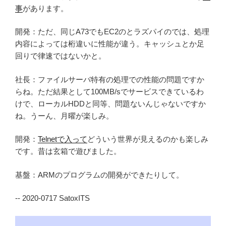
事
があります。
開発：ただ、同じA73でもEC2のとラズパイのでは、処理
内容によっては桁違いに性能が違う。キャッシュとか足
回りで律速ではないかと。
社長：ファイルサーバ特有の処理での性能の問題ですか
らね。ただ結果として100MB/sでサービスできているわ
けで、ローカルHDDと同等、問題ないんじゃないですか
ね。うーん、月曜が楽しみ。
開発：
Telnetで入って
どういう世界が見えるのかも楽しみ
です。昔は玄箱で遊びました。
基盤：ARMのプログラムの開発ができたりして。
-- 2020-0717 SatoxITS