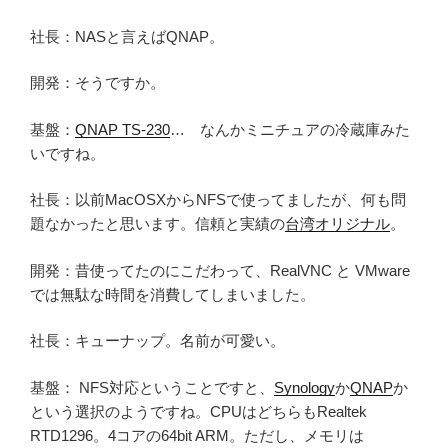
社長：NASと言えばQNAP。
開発：そうですか。
基盤：
QNAP TS-230
… なんかミニチュアの冷蔵庫みた
いですね。
社長：以前MacOSXからNFSで使ってましたが、何も問
題なかったと思います。信頼と実績の
台湾オリジナル
。
開発：昔使ってたのにこだわって、RealVNC と VMware
では無駄な時間を消費してしまいました。
社長：キューナップ。名前が可愛い。
基盤： NFS対応ということですと、
Synology
か
QNAP
か
という選択のようですね。CPUはどちらもRealtek
RTD1296。4コアの64bit ARM。ただし、メモリは