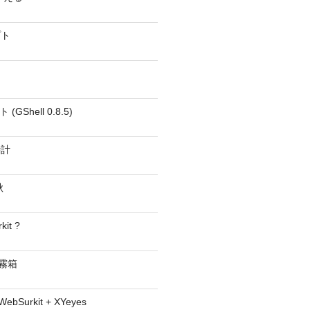
プト
GShell 0.8.5)
時計
秋
kit ?
− 霧箱
 WebSurkit + XYeyes