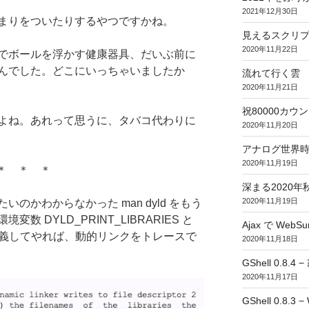
2021年12月30日
まりをついたりするやつですかね。
見えるスクリ
2020年11月22日
でボールを浮かす健康器具、だいぶ前に
んでした。どこにいっちゃいましたか
流れて行く雲
2020年11月21日
祝80000カウント (
よね。あれって思うに、タバコ代わりに
2020年11月20日
アナログ世界
2020年11月19日
＊ ＊ ＊
深まる2020年
2020年11月19日
のかわからなかった man dyld をもう
 DYLD_PRINT_LIBRARIES と
Ajax で WebSur
GS を定義してやれば、動的リンクをトレースで
2020年11月18日
GShell 0.8.4 
2020年11月17日
GShell 0.8.3 −