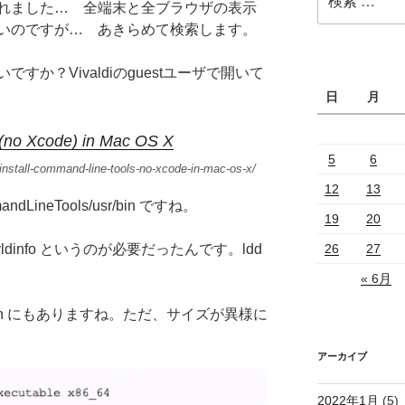
れました… 全端末と全ブラウザの表示
索:
いのですが… あきらめて検索します。
か？Vivaldiのguestユーザで開いて
日
月
 (no Xcode) in Mac OS X
5
6
install-command-line-tools-no-xcode-in-mac-os-x/
12
13
andLineTools/usr/bin ですね。
19
20
26
27
dinfo というのが必要だったんです。ldd
« 6月
/bin にもありますね。ただ、サイズが異様に
アーカイブ
2022年1月
(5)