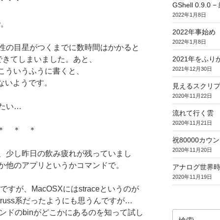
・・・
GShell 0.9.
2022年1月8日
で。
2022年事始め
2022年1月8日
性の目星がつくまでに数時間はかかると
できてしまいました。あと、
2021年をふり
2021年12月30日
IESはこういうふうに書くと、
要らないようです。
見えるスクリ
2020年11月22日
たい…
流れて行く雲
2020年11月21日
＊ ＊ ＊
祝80000カウント (
2020年11月20日
、少し昨日の飲み疲れが残っていまし
か他のアプリというかコマンドで。
アナログ世界
2020年11月19日
ですが、MacOSXにはstraceというのが
russ系だったようにも思うんですが…
マンドのbinがどこかにあるのを知って試し
検