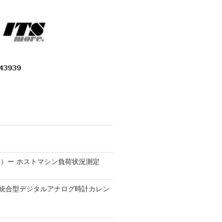
）ー ホストマシン負荷状況測定
9.1 − 統合型デジタルアナログ時計カレン