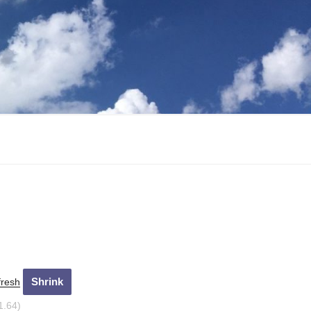
fresh
2.64)