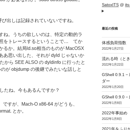
SatoxITS
@
it
ayの呼び出しは記録されていないですね。
最近の投稿
すね。うちの欲しいのは、特定の動的ラ
照をトレースするということで… てか
体感負荷指数
か。結局ld.so相当のものが MacOSX
2022年1月27日
あ思い出した、それが dyld じゃないか
流れる時（とき
 SEE ALSO の dyldinfo に行ったと
2022年1月22日
いのが objdump の後継でみたいな話しと
GShell 0.
ダー
2022年1月20日
てましたね。今もあるんですか？
GShell 0.9.
2022年1月8日
ですが、Mach-O x86-64 がどうも、
e format. とか。
2022年事始め
2022年1月8日
2021年をふり