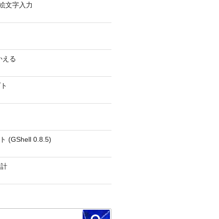
0 − 絵文字入力
かえる
プト
GShell 0.8.5)
時計