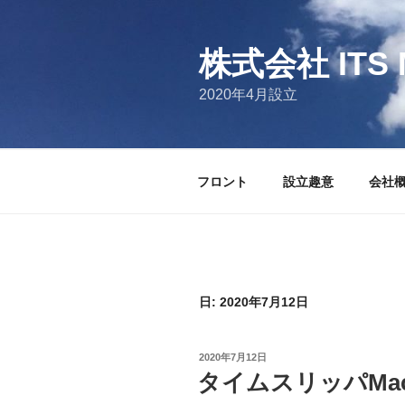
コ
ン
テ
株式会社 ITS 
ン
2020年4月設立
ツ
へ
ス
キ
フロント
設立趣意
会社
ッ
プ
日:
2020年7月12日
投
2020年7月12日
稿
タイムスリッパMa
日: