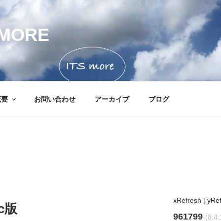
MORE
概要
お問い合わせ
アーカイブ
ブログ
xRefresh
|
yRe
c版
961799
(8:4: