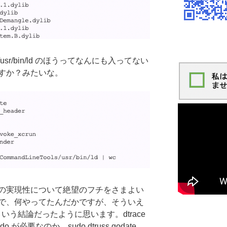
r/bin/ld のほうってなんにも入ってない
すか？みたいな。
の実現性について絶望のフチをさまよい
で、何やってたんだかですが、そういえ
だか使えという結論だったように思います。dtrace
o が必要なのか。sudo dtruss godate。