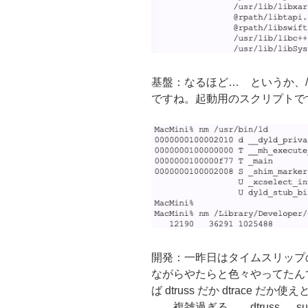
基盤：なるほど… というか、/us
ですね。起動用のスクリプトで
開発：一昨日はタイムスリップ
ながらやたらと色々やってたん
ば dtruss だか dtrace 
… 複雑過ぎる… dtruss … sud