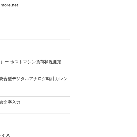
s-more.net
）ー ホストマシン負荷状況測定
9.1 − 統合型デジタルアナログ時計カレン
0 − 絵文字入力
かえる