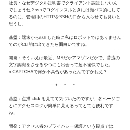
社長：なぜデジタル証明書でクライアント認証しないん
でしょうね？sshでログインスルときには顔パス的にして
るのに。管理用のHTTPをSSHの口から入らせても良いと
思うし。
基盤：端末からssh した時に私はロボットではありません
てのがCLI的に出てきたら面白いですね。
開発：そういえば最近、MSだかアマゾンだかで、昔流の
文字認識をさせるやつにも出会って超不愉快でした。
reCAPTCHAで何か不具合があったんですかねえ？
＊ ＊ ＊
基盤：点描.click を見てて気づいたのですが、各ページご
とにアクセスログが簡単に見えるってとても便利です
ね。
開発：アクセス者のプライバシー保護という観点では、