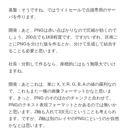
基盤：そうですね。ではライトセールで点描専用のサー
バを作ります。
開発：あと、PNGは赤い点ばかりなので圧縮が効くので
しょう、200点でも1KB程度です。ですがいずれ、区画ご
とにPNGを分けた版を作るとか、分けて生成して結合す
ることも必要と思います。
社長：分割して作るなら、座標的にはもう無限大でいけ
ますね。
開発：あとこれは、単に X, Y, R, G, B, A の値の羅列なの
で、これもまた一種の画像フォーマットかなと思いま
す。きっと、PNG のそのほかのチャンクと合わせて、
PNGのテキスト表現フォーマットとかあるのでは無いか
と思います。Z軸も入れて3次元にということも考えられ
ます。ですが、Z軸は別のレイヤのPNGにというのが自然
かなとは思います。