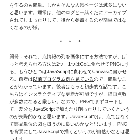
を作るのも簡単。しかもそんな人気ページは滅多にない
と思います。通常は、他のログと一緒くたにアーカイブ
されてしまったりして、後から参照するのが簡単ではな
くなるのが嫌。
＊ ＊ ＊
開発：それで、点情報の列を画像にする方法ですが、ぱ
っと考えられる方法は2つ。1つはGoに食わせてPNGにす
る。もうひとつはJavaScriptに食わせてCanvasに書かせ
る。前者は
以前プログラム例を見ている
ので、簡単なこ
とがわかっています。後者はもっと初歩的な話です。こ
ちらはインタラクティブな更新が可能ですが、描画点数
が多数になると厳しい。なので、PNGでまずロードし
て、差分をJavaScriptで加えたり削ったりしていくという
のが実際的かなと思います。JavaScriptでは、点ではなく
て部品単位の図を扱うのに良いのかなと思います。PNG
を背景にしてJavaScriptで描くというのが自然かなとは思
います。