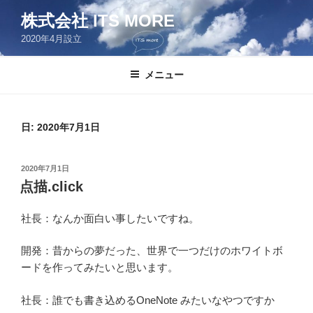
コ
株式会社 ITS MORE
ン
2020年4月設立
テ
ン
ツ
メニュー
へ
ス
キ
日:
2020年7月1日
ッ
プ
投
2020年7月1日
稿
点描.click
日:
社長：なんか面白い事したいですね。
開発：昔からの夢だった、世界で一つだけのホワイトボ
ードを作ってみたいと思います。
社長：誰でも書き込めるOneNote みたいなやつですか