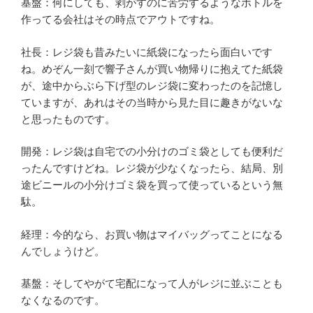
基盤：何にしても、剥がすのに苦労するようなボトルを
作ってる会社はその時点でアウトですね。
社長：レジ袋も昔みたいに紙袋になったら面白いです
ね。めぞん一刻で響子さんが買い物帰りに抱えてた紙袋
が、途中からぶら下げ型のレジ袋に変わったのを記憶し
ていますが、あれはその当時から見た目に趣きがないな
と思ったものです。
開発：レジ袋は自宅での小分けのゴミ袋としても便利だ
ったんですけどね。レジ袋が少なくなったら、結局、別
途ビニールの小分けゴミ袋を買って使っているという無
駄。
経理：今的なら、お買い物はマイバッグってことになる
んでしょうけど。
基盤：そしてやがて宅配になって人がレジに並ぶことも
なくなるのです。