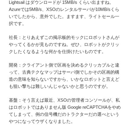
Lightsail はダウンロードが 15MB/s くらい出ますね。
Azureでは5MB/s、XSOのレンタルサーバが10MB/sくら
いでしたから、意外でした。ますます、ライトセール一
択です。
社長：とりあえずこの掲示板的モックにロボットさんが
やってくるかが見ものですね。ぜひ、ロボットがクリッ
クしたくなるような何かを仕掛けたいものです。
開発：クライアント側で区画を決めるクリッカブルと違
って、古典テクなマップはサーバ側でしかその区画的構
造の意味を知らないですから、いかなロボットと言えど
も狙い撃ちは難しいんじゃないかと思うのですが。
基盤：そう言えば最近、XSOの管理者コンソールが、私
はロボットではありません版 Google reCAPTCHAをやめ
てしまって、例の信号機だのトラクターだの選べという
やつになってウザくなりました。