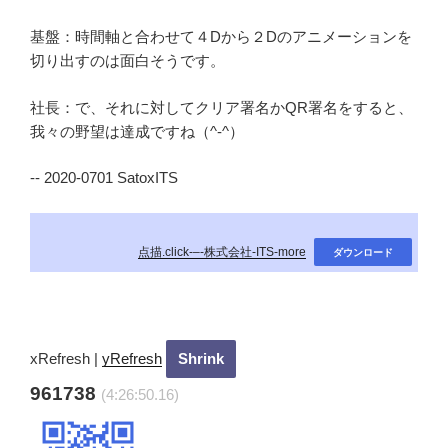
基盤：時間軸と合わせて４Dから２Dのアニメーションを
切り出すのは面白そうです。
社長：で、それに対してクリア署名かQR署名をすると、
我々の野望は達成ですね（^-^）
-- 2020-0701 SatoxITS
点描.click-–-株式会社-ITS-more
ダウンロード
xRefresh
|
yRefresh
961738
(4:26:51.36)