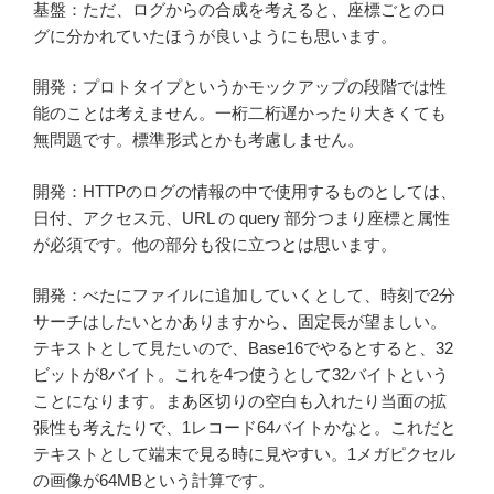
基盤：ただ、ログからの合成を考えると、座標ごとのロ
グに分かれていたほうが良いようにも思います。
開発：プロトタイプというかモックアップの段階では性
能のことは考えません。一桁二桁遅かったり大きくても
無問題です。標準形式とかも考慮しません。
開発：HTTPのログの情報の中で使用するものとしては、
日付、アクセス元、URL の query 部分つまり座標と属性
が必須です。他の部分も役に立つとは思います。
開発：べたにファイルに追加していくとして、時刻で2分
サーチはしたいとかありますから、固定長が望ましい。
テキストとして見たいので、Base16でやるとすると、32
ビットが8バイト。これを4つ使うとして32バイトという
ことになります。まあ区切りの空白も入れたり当面の拡
張性も考えたりで、1レコード64バイトかなと。これだと
テキストとして端末で見る時に見やすい。1メガピクセル
の画像が64MBという計算です。