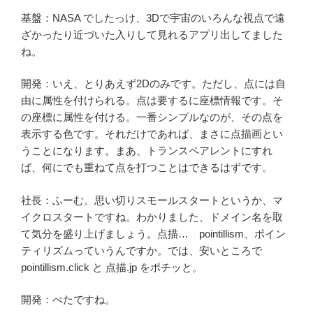
基盤：NASA でしたっけ、3Dで宇宙のいろんな視点で遠
ざかったり近づいた入りして見れるアプリ出してました
ね。
開発：いえ、とりあえず2Dのみです。ただし、点には自
由に属性を付けられる。点は要するに座標情報です。そ
の座標に属性を付ける。一番シンプルなのが、その点を
表示する色です。それだけであれば、まさに点描画とい
うことになります。まあ、トランスペアレントにすれ
ば、何にでも重ねて点を打つことはできるはずです。
社長：ふーむ。思い切りスモールスタートというか、マ
イクロスタートですね。わかりました、ドメイン名を取
て気分を盛り上げましょう。点描… pointillism、ポイン
ティリズムっていうんですか。では、安いところで
pointillism.click と 点描.jp をポチッと。
開発：べたですね。