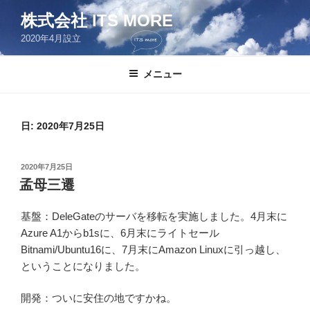
コ
株式会社 ITS MORE
ン
2020年4月設立
テ
ン
ツ
メニュー
へ
ス
キ
日:
2020年7月25日
ッ
プ
投
2020年7月25日
稿
孟母三遷
日:
基盤：DeleGateのサーバを移転を実施しました。4月末に
Azure A1からb1sに、6月末にライトセール
Bitnami/Ubuntu16に、7月末にAmazon Linuxに引っ越し、
ということになりました。
開発：ついに安住の地ですかね。