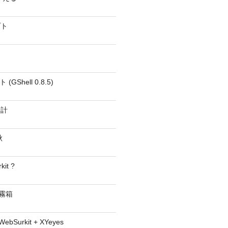
プト
GShell 0.8.5)
時計
秋
kit ?
− 霧箱
 WebSurkit + XYeyes