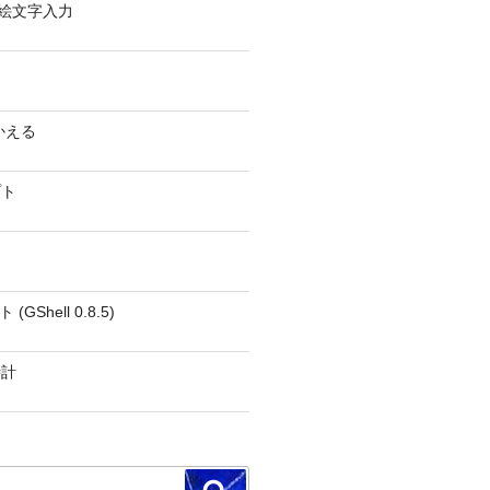
0 − 絵文字入力
かえる
プト
GShell 0.8.5)
時計