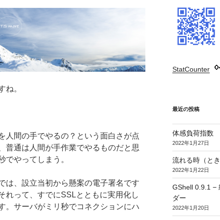
StatCounter
:
すね。
最近の投稿
体感負荷指数
を人間の手でやるの？という面白さが点
2022年1月27日
、普通は人間が手作業でやるものだと思
秒でやってしまう。
流れる時（とき
2022年1月22日
では、設立当初から懸案の電子署名です
GShell 0.
それって、すでにSSLとともに実用化し
ダー
す。サーバがミリ秒でコネクションにハ
2022年1月20日