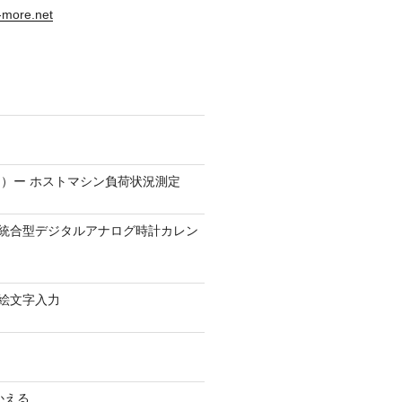
s-more.net
）ー ホストマシン負荷状況測定
9.1 − 統合型デジタルアナログ時計カレン
0 − 絵文字入力
かえる