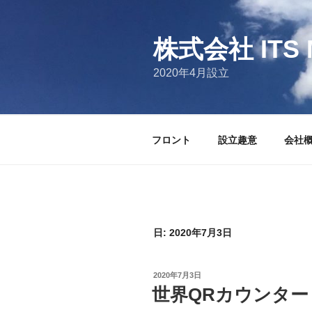
コ
ン
テ
株式会社 ITS 
ン
2020年4月設立
ツ
へ
ス
キ
フロント
設立趣意
会社
ッ
プ
日:
2020年7月3日
投
2020年7月3日
稿
世界QRカウンター
日: