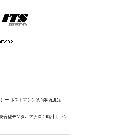
）ー ホストマシン負荷状況測定
9.1 − 統合型デジタルアナログ時計カレン