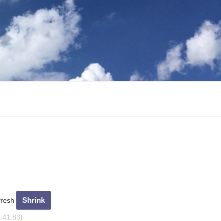
fresh
:43.7)