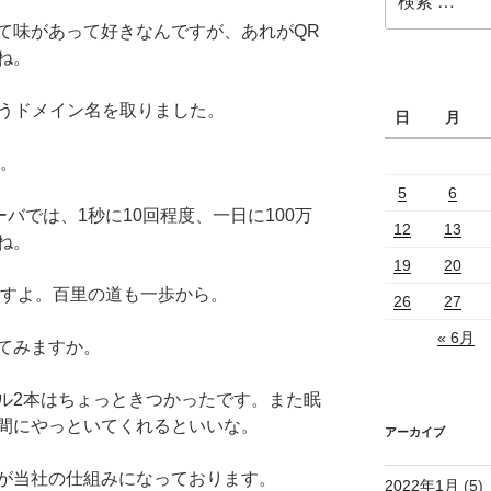
索:
て味があって好きなんですが、あれがQR
ね。
 というドメイン名を取りました。
日
月
た。
5
6
バでは、1秒に10回程度、一日に100万
12
13
ね。
19
20
r man ですよ。百里の道も一歩から。
26
27
« 6月
てみますか。
ル2本はちょっときつかったです。また眠
間にやっといてくれるといいな。
アーカイブ
が当社の仕組みになっております。
2022年1月
(5)