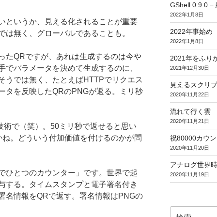
GShell 0.9.
2022年1月8日
いというか、見える化されることが重要
2022年事始め
では無く、グローバルであることも。
2022年1月8日
ったQRですが、あれは生成するのは今や
2021年をふり
手でパラメータを決めて生成するのに、
2021年12月30日
そうでは無く、たとえばHTTPでリクエス
見えるスクリ
ータを反映したQRのPNGが返る。ミリ秒
2020年11月22日
流れて行く雲
2020年11月21日
技術で（笑）。50ミリ秒で返せると思い
かね。どういう付加価値を付けるのかが問
祝80000カウント (
2020年11月20日
アナログ世界
でひとつのカウンター」です。世界で起
2020年11月19日
与する。タイムスタンプと電子署名付き
署名情報をQRで返す。署名情報はPNGの
検