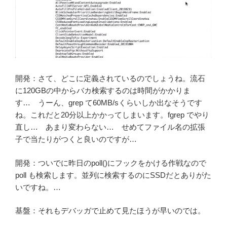
開発：さて、どこに定義されているのでしょうね。流石
に120GBの中からバカ検索するのは時間がかかりま
す… うーん、grep て60MB/sくらいしか出なそうです
ね。これだと20分以上かかってしまいます。fgrep でやり
直し… あまり変わらない… せめてファイル名の拡張
子で当たりがつくと良いのですが…
開発：ついでに昨日のpoll()にフックをかける作戦なので
poll も検索します。並列に検索するのにSSDだとありがた
いですね。…
基盤：それもデバッガで止めて見たほうが早いのでは。