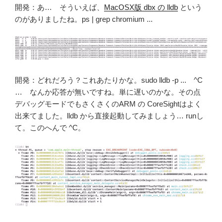
開発：あ… そういえば、
MacOSX版 dbx の lldb
という
のがありましたね。ps | grep chromium ...
開発：どれだろう？これあたりかな。sudo lldb -p ... ^C
… なんか応答が無いですね。単に遅いのかな。その点
デバッグモードでもさくさくのARM の CoreSightはよく
出来てました。lldb から直接起動してみましょう… runし
て。このへんで ^C。