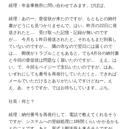
経理：年金事務所に問い合わせてみます。ぴぽぱ。
経理：あのー、督促状が来たのですが、もともとの納付
書がどうにも見つかりませんで。はい。昨月の22日に発
送されたと… 受け取った記憶・記録が無いのです
が… 今月も１昨日発送されたと。それももまだ到着し
ていないのですが… 隣の市なので翌日には届くので
は… 郵便がトラブルこともあると。でも4月分の納付書
と今回の督促状は問題なく届いたのですが… ええ。は
い。で、今回もペイジーで支払いたいのですが。はあ。
いずれにしても番号を再発行していただくと。できれば
メールでいただけるとありがたいんですけどねー。え
え。あ、そうですか。ではお待ちしています。ぷち。
社長：何と？
経理：納付番号を再発行して、電話で教えてくれるそう
ですが、システムへの登録処理に1時間くらいかかるかも
とのことです。あと、形式上郵送版も来るそうですが、