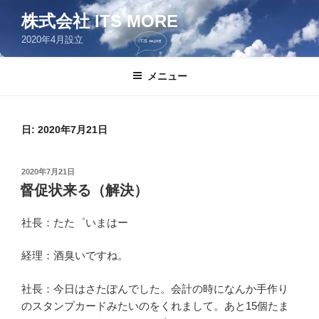
コ
株式会社 ITS MORE
ン
2020年4月設立
テ
ン
ツ
メニュー
へ
ス
キ
日:
2020年7月21日
ッ
プ
投
2020年7月21日
稿
督促状来る（解決）
日:
社長：たた゜いまはー
経理：酒臭いですね。
社長：今日はさたぽんでした。会計の時になんか手作り
のスタンプカードみたいのをくれまして。あと15個たま