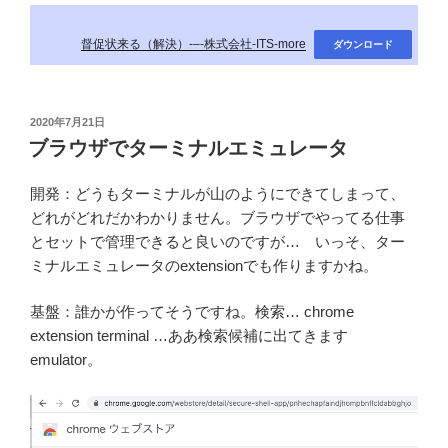
督促状来る（解決）-–-株式会社-ITS-more
ダウンロード
投
2020年7月21日
稿
ブラウザでターミナルエミュレータ
日:
開発：どうもターミナルが山のようにできてしまって、
どれがどれだかわかりません。ブラウザでやってる仕事
とセットで管理できると良いのですが… いっそ、ター
ミナルエミュレータのextensionでも作りますかね。
基盤：誰かが作ってそうですね。検索… chrome
extension terminal …ああ検索候補に出てきます
emulator。