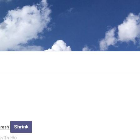
fresh
15:16.94)