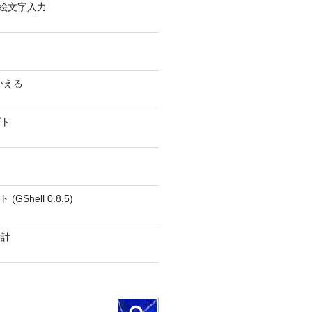
0 − 絵文字入力
かえる
プト
GShell 0.8.5)
時計