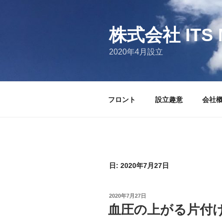
コ
ン
テ
株式会社 ITS 
ン
2020年4月設立
ツ
へ
ス
キ
フロント
設立趣意
会社
ッ
プ
日:
2020年7月27日
投
2020年7月27日
稿
血圧の上がる片付
日: