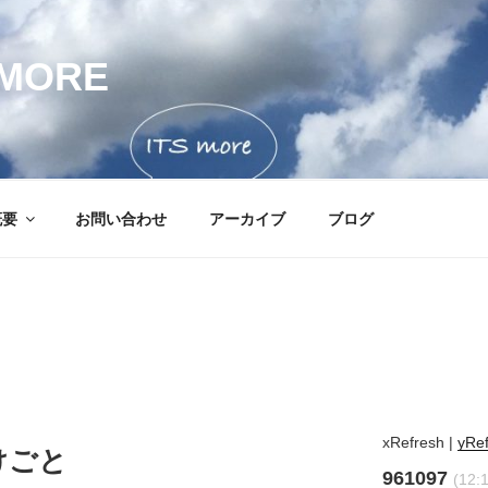
MORE
概要
お問い合わせ
アーカイブ
ブログ
xRefresh
|
yRe
けごと
961097
(12: