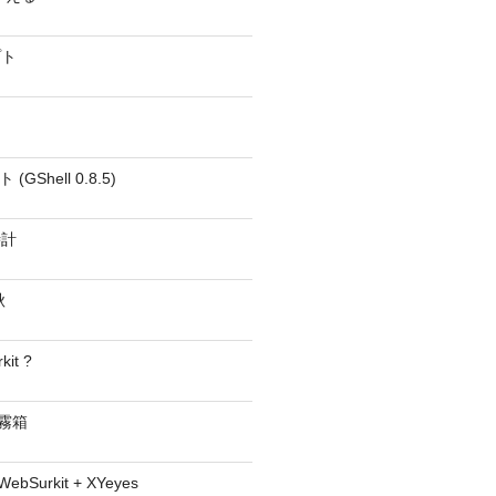
プト
GShell 0.8.5)
時計
秋
kit ?
− 霧箱
 WebSurkit + XYeyes