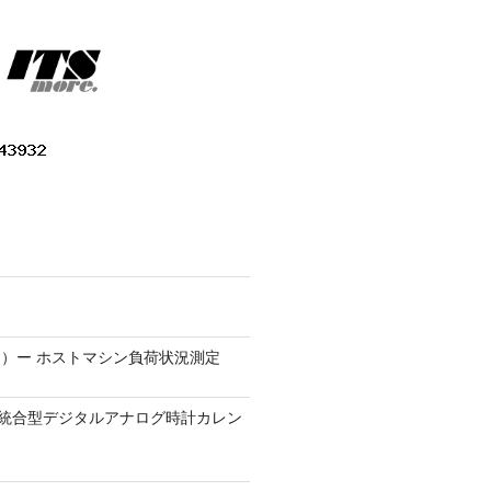
）ー ホストマシン負荷状況測定
9.1 − 統合型デジタルアナログ時計カレン