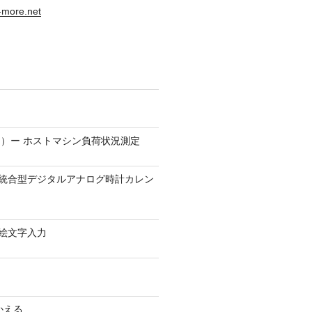
s-more.net
）ー ホストマシン負荷状況測定
9.1 − 統合型デジタルアナログ時計カレン
0 − 絵文字入力
かえる