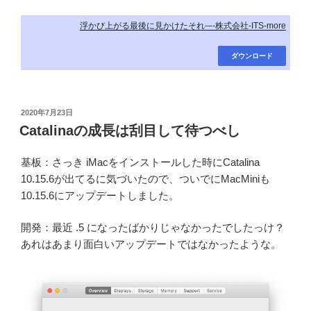
浮かび上がる最後に見かけたそれ-–-株式会社-ITS-more
ダウンロード
投
2020年7月23日
稿
Catalinaの成長は刮目して待つべし
日:
基板：さっき iMacをインストールした時にCatalina
10.15.6が出てるに気づいたので、ついでにMacMiniも
10.15.6にアップデートしました。
開発：最近 .5 になったばかりじゃなかったでしたっけ？
あれはあまり面白いアップデートではなかったような。