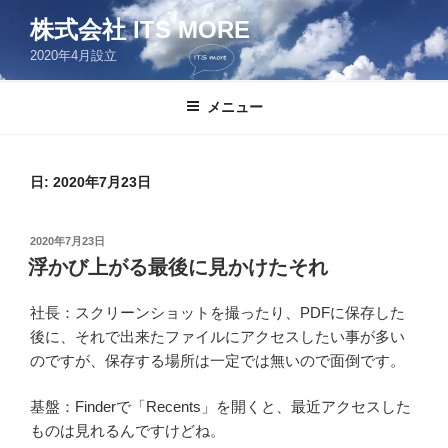
コ
株式会社 ITS MORE
ン
2020年4月設立
テ
ン
ツ
メニュー
へ
ス
キ
日:
2020年7月23日
ッ
プ
投
2020年7月23日
稿
浮かび上がる最後に見かけたそれ
日:
社長：スクリーンショットを撮ったり、PDFに保存した
後に、それで出来たファイルにアクセスしたい事が多い
のですが、保存する場所は一定では無いので面倒です。
基盤：Finderで「Recents」を開くと、最近アクセスした
ものは見れるんですけどね。