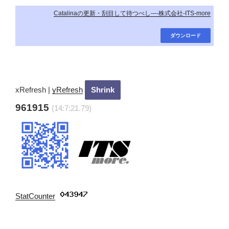
Catalinaの更新・刮目して待つべし-–-株式会社-ITS-more
ダウンロード
xRefresh
|
yRefresh
961915
(14:7:23.19)
StatCounter
: