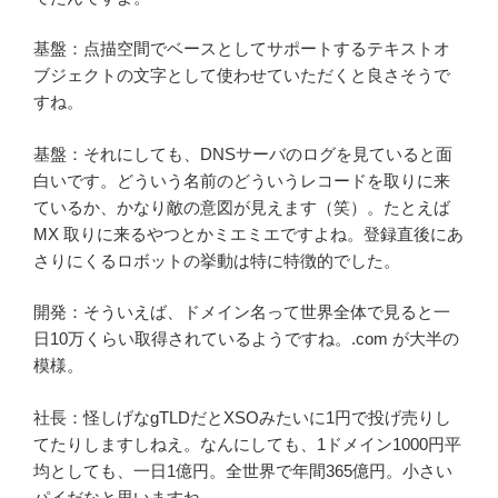
基盤：点描空間でベースとしてサポートするテキストオ
ブジェクトの文字として使わせていただくと良さそうで
すね。
基盤：それにしても、DNSサーバのログを見ていると面
白いです。どういう名前のどういうレコードを取りに来
ているか、かなり敵の意図が見えます（笑）。たとえば
MX 取りに来るやつとかミエミエですよね。登録直後にあ
さりにくるロボットの挙動は特に特徴的でした。
開発：そういえば、ドメイン名って世界全体で見ると一
日10万くらい取得されているようですね。.com が大半の
模様。
社長：怪しげなgTLDだとXSOみたいに1円で投げ売りし
てたりしますしねえ。なんにしても、1ドメイン1000円平
均としても、一日1億円。全世界で年間365億円。小さい
パイだなと思いますね。