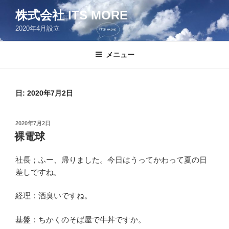
コ
株式会社 ITS MORE
ン
2020年4月設立
テ
ン
ツ
メニュー
へ
ス
キ
日:
2020年7月2日
ッ
プ
投
2020年7月2日
稿
裸電球
日:
社長；ふー、帰りました。今日はうってかわって夏の日
差しですね。
経理：酒臭いですね。
基盤：ちかくのそば屋で牛丼ですか。