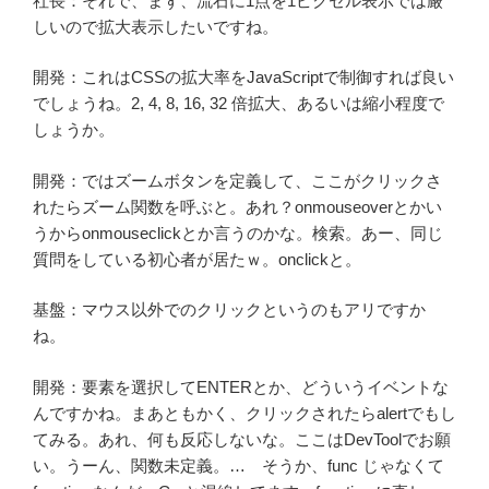
社長：それで、まず、流石に1点を1ピクセル表示では厳
しいので拡大表示したいですね。
開発：これはCSSの拡大率をJavaScriptで制御すれば良い
でしょうね。2, 4, 8, 16, 32 倍拡大、あるいは縮小程度で
しょうか。
開発：ではズームボタンを定義して、ここがクリックさ
れたらズーム関数を呼ぶと。あれ？onmouseoverとかい
うからonmouseclickとか言うのかな。検索。あー、同じ
質問をしている初心者が居たｗ。onclickと。
基盤：マウス以外でのクリックというのもアリですか
ね。
開発：要素を選択してENTERとか、どういうイベントな
んですかね。まあともかく、クリックされたらalertでもし
てみる。あれ、何も反応しないな。ここはDevToolでお願
い。うーん、関数未定義。… そうか、func じゃなくて