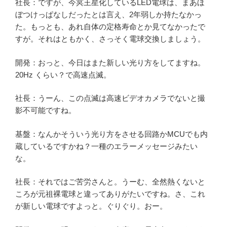
社長：ですが、今冥王星化しているLED電球は、まあほ
ぼつけっぱなしだったとは言え、2年弱しか持たなかっ
た。もっとも、あれ自体の定格寿命とか見てなかったで
すが。それはともかく、さっそく電球交換しましょう。
開発：おっと、今日はまた新しい光り方をしてますね。
20Hz くらい？で高速点滅。
社長：うーん、この点滅は高速ビデオカメラでないと撮
影不可能ですね。
基盤：なんかそういう光り方をさせる回路かMCUでも内
蔵しているですかね？一種のエラーメッセージみたい
な。
社長：それではご苦労さんと。うーむ、全然熱くないと
ころが元祖裸電球と違ってありがたいですね。さ、これ
が新しい電球ですよっと。ぐりぐり。おー。