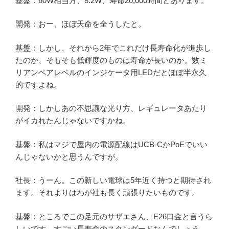
基盤：60W相当方、8.2W、寿命20,000時間とあります。
開発：おー、ほぼ天命を全うしたと。
基盤：しかし、それから2年でこれだけ長寿命化が進歩し
たのか、そもそも低輝度のものは寿命が長いのか。数ミ
リアンペアレベルのインジケータ用LEDだとほぼ半永久
的ですよね。
開発：しかしあの不思議な光り方、レギュレータあたり
がイカれたんじゃないですかね。
基盤：私はマジで屋内の電源配線はUCB-CかPoEでいい
んじゃないかと思うんですが。
社長：うーん。この新しい電球は5年近く持つと期待され
ます。それよりはわが社も長く頑張りたいものです。
基盤：ところでこの足元のサザエさん、E26口金と言うら
しいです。すごい長寿命のスタンダードなんでしょう