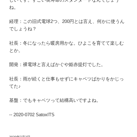
ね。
経理：この旧式電球2つ、200円とは言え、何かに使うん
でしょうね？
社長：冬になったら暖房用かな。ひよこを育てて楽しむ
とか。
開発：裸電球と言えばかぐや姫赤提灯でした。
社長：雨が続くと仕事もせずにキャベツばかりをかじっ
てた♪
基盤：でもキャベツって結構高いですよね。
-- 2020-0702 SatoxITS
投