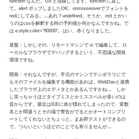
function なんだ。Go と混線してます。function に直し
て。alert ポップしましたOK。onmouseoverでフォントを
redにしてみる。…あれ？undefined。そうか、red とかい
うのはcssを解釈する時の予約後か何かなんですかね。で
は e.style.color="ff0000"。はい、赤くなりました。
基盤：しかしその、リモートマシンで vi で編集して、ロ
ーカルなブラウザでデバッグするという、不思議な開発
環境ですね。
開発：それなんですが、手元のマシンでテンポラリにで
もそのファイルを編集する機能があれば。WebDavと連携
したブラウザ上のエディタとかあるんですかね… しか
し笑っちゃうほどタイプミスとかミススペルが多いのは
昔からです。最近はIDEに体が慣れてしまったので、変数
名とか間違うとその場で警告がでるとかオートコンプリ
ートしてくれないとちょっと。まあ即テストができるの
で、つらいというほどのことでも有りませんが…