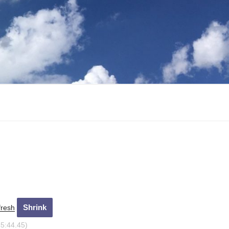
fresh
45:45.45)