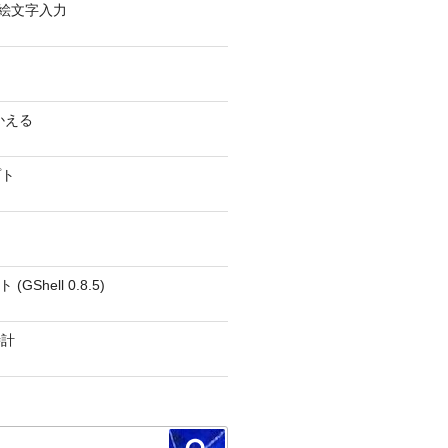
0 − 絵文字入力
かえる
プト
GShell 0.8.5)
時計