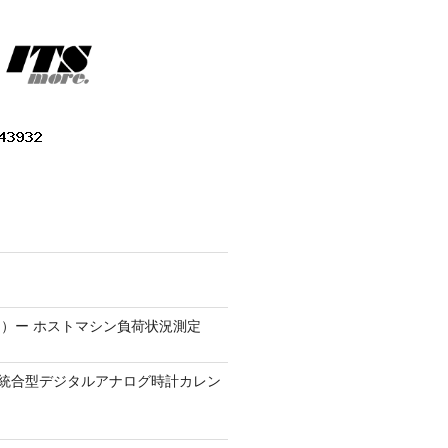
）ー ホストマシン負荷状況測定
9.1 − 統合型デジタルアナログ時計カレン