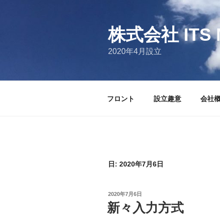
コ
ン
テ
株式会社 ITS 
ン
2020年4月設立
ツ
へ
ス
キ
フロント
設立趣意
会社
ッ
プ
日:
2020年7月6日
投
2020年7月6日
稿
新々入力方式
日: