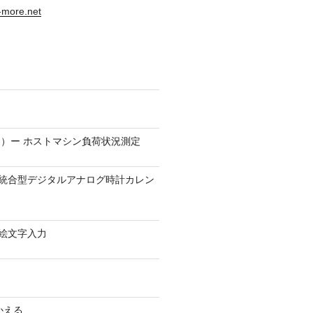
s-more.net
）ー ホストマシン負荷状況測定
9.1 − 統合型デジタルアナログ時計カレン
0 − 絵文字入力
かえる