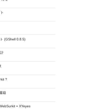
プト
GShell 0.8.5)
時計
秋
kit ?
− 霧箱
 WebSurkit + XYeyes