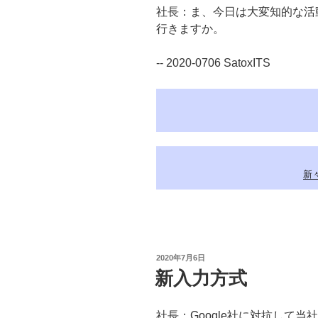
社長：ま、今日は大変知的な活
行きますか。
-- 2020-0706 SatoxITS
新々
投
2020年7月6日
稿
新入力方式
日:
社長：Google社に対抗して