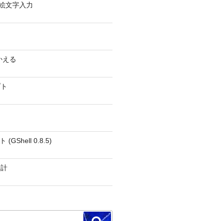
0 − 絵文字入力
かえる
プト
GShell 0.8.5)
時計