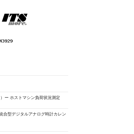
）ー ホストマシン負荷状況測定
9.1 − 統合型デジタルアナログ時計カレン