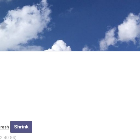
fresh
12:41.85)