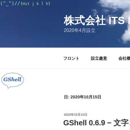
コ
(^_^)//
{Hit j k l h}
ン
テ
株式会社 ITS 
ン
2020年4月設立
ツ
へ
ス
キ
フロント
設立趣意
会社
ッ
プ
日:
2020年10月15日
投
2020年10月15日
稿
GShell 0.6.9 
日: