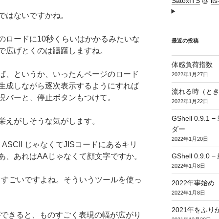
SatoxITS
@
it
ではないですかね。
のロードに10秒くらいはかかるみたいな
最近の投稿
で広げとくのは躊躇しますね。
体感負荷指数
ば、というか、いったんページのロード
2022年1月27日
生成しながら逐次表示するようにすれば
流れる時（とき
況バーと、停止ボタンもつけて。
2022年1月22日
GShell 0.
栄えがしそうな気がします。
ダー
2022年1月20日
ろ ASCII じゃなくてJISコードにあるキリ
GShell 0.9.
あ、あれはAAじゃなくて顔文字ですか。
2022年1月8日
てすごいですよね。そういうツールを使っ
2022年事始め
2022年1月8日
2021年をふり
いうのができると、ものすごく表現の幅が広がり