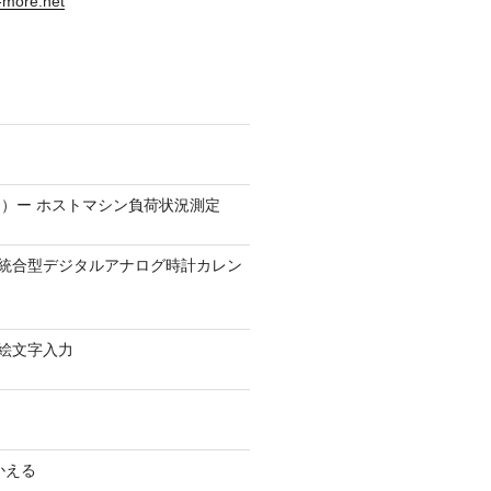
s-more.net
）ー ホストマシン負荷状況測定
9.1 − 統合型デジタルアナログ時計カレン
0 − 絵文字入力
かえる