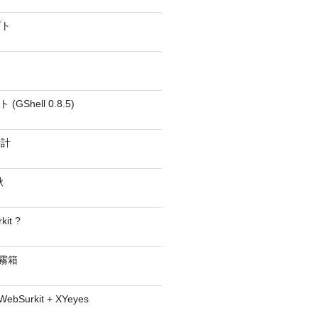
プト
GShell 0.8.5)
時計
秋
kit ?
− 霧箱
 WebSurkit + XYeyes