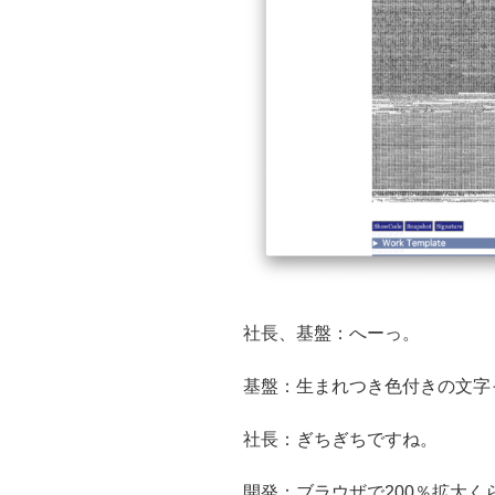
社長、基盤：へーっ。
基盤：生まれつき色付きの文字
社長：ぎちぎちですね。
開発：ブラウザで200％拡大