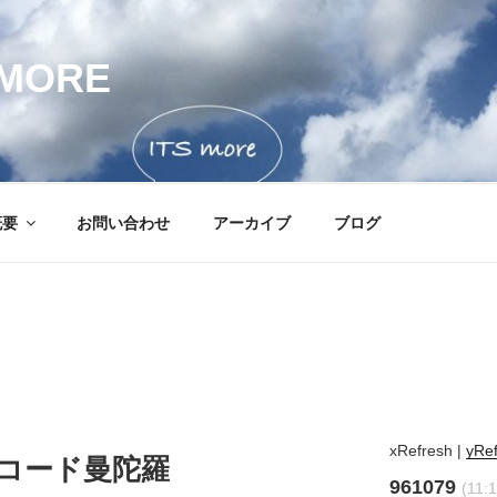
MORE
概要
お問い合わせ
アーカイブ
ブログ
xRefresh
|
yRe
− 文字コード曼陀羅
961079
(11: