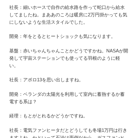
社長：細いホースで自作の給水路を作って蛇口から給水
してましたね。まああのころは暖房に2万円掛かっても気
にしないような生活スタイルでした。
開発：年をとるとヒートショックも気になります。
基盤：赤いちゃんちゃんことかどうですかね。NASAが開
発して宇宙ステーションでも使ってる羽根のように軽
い。
社長：アポロ13を思い出しますね。
開発：ベランダの太陽光を利用して室内に蓄熱するか蓄
電する系は？
経理：もとがとれるかどうかですね。
社長：電気ファンヒータだとどうしても冬場1万円は行き
ますよね。かといって石油は面倒だから、ガスファンヒ