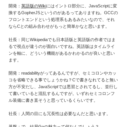
開発：
英語版のWiki
にはイントロ部分に、JavaScriptに変
換するGopherJSというのがあるってありますね。GCCの
フロントエンドという処理系もあるみたいなので、それ
ならCとの組み合わせがもっと簡単かなと思います。
社長：同じWikipediaでも日本語版と英語版の作者ではま
るで視点が違うのが面白いですね。英語版はタイムライ
ンを軸に、どういう機能があるかわかるのが良いと思い
ます。
開発：readabilityがってあるんですが、セミコロンやカッ
コを省略できる事でしょうかね？Cで書きなれてると無い
方が不安だし、JavaScriptでは悪習とされてるし、並行し
て書いていると混乱するんですが。いずれセミコロンフ
ル装備に書き直そうと思っているくらいです。
社長：人間の目にも冗長性は必要なんだと思います。
基盤：で、結局Goの魅力って何なんでしょう？