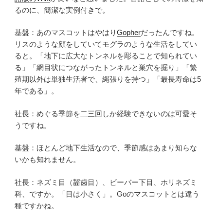
るのに、簡潔な実例付きで。
基盤：あのマスコットはやはり
Gopher
だったんですね。
リスのような顔をしていてモグラのような生活をしてい
ると。「地下に広大なトンネルを彫ることで知られてい
る」「網目状につながったトンネルと巣穴を掘り」「繁
殖期以外は単独生活者で、縄張りを持つ」「最長寿命は5
年である」。
社長：めぐる季節を二三回しか経験できないのは可愛そ
うですね。
基盤：ほとんど地下生活なので、季節感はあまり知らな
いかも知れません。
社長：ネズミ目（齧歯目）、ビーバー下目、ホリネズミ
科、ですか。「目は小さく」。Goのマスコットとは違う
種ですかね。