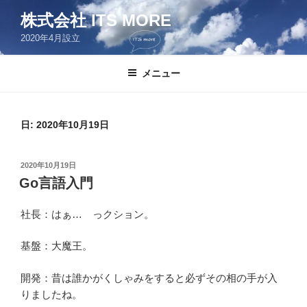
コ
株式会社 ITS MORE
ン
2020年4月設立
テ
ン
ツ
メニュー
へ
ス
キ
日:
2020年10月19日
ッ
プ
投
2020年10月19日
稿
Go言語入門
日:
社長：はぁ… っクション。
基盤：大魔王。
開発：昔は誰かがくしゃみをすると必ずその相の手が入
りましたね。