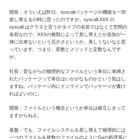
開発：そういえば昨日、syscallパッケージの機能を一部
差し替えるの時に思ったのですが。syscall.XXX の
syscall はクラスと言うかタイプの名前ではなくて空間の
名前なので、XXXの種類によって差し替えとか追加が一
律に出来ないという厄介さというか。美しくないなと思
っています。つまり、変数とメソッドと定数なんです
が。
社長：昔ながらの物理的なファイルという単位に束縛さ
れたパッケージって単位はいかがなものかという気はし
ますね。パッケージ内にインラインでパッケージが書け
ればよいのに。
開発：ファイルという概念というか単位は確立しきって
ますからねえ。
基盤：でも、ファイルシステムを差し替えて物理的には
一つのファイルを複数のファイルのようにGoの処理系に