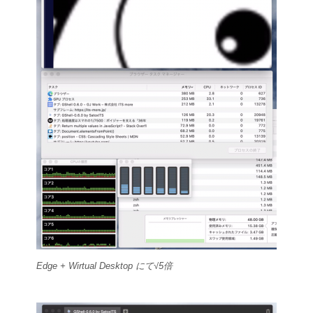
Edge + Wirtual Desktop にて√5倍