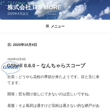
コ
(^_^)//
{Hit j k l h}
株式会社 ITS MORE
ン
2020年4月設立
テ
ン
ツ
メニュー
へ
ス
キ
日:
2020年10月4日
ッ
プ
投
2020年10月4日
稿
GShell 0.6.0 − なんちゃらスコープ
日:
社長：どうやら花粉の季節が来たようです。目と舌に来
てます。
開発：窓を開け放しにできないのは悲しいですね。
基盤：そよ風邪は通すけど花粉は通さない的な網戸があ