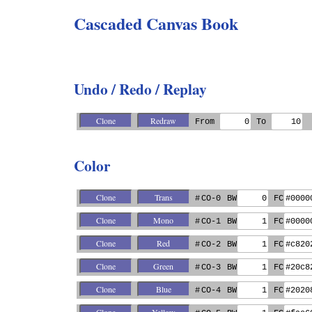
Cascaded Canvas Book
Undo / Redo / Replay
From
To
Color
#
CO-0
BW
FC
#
CO-1
BW
FC
#
CO-2
BW
FC
#
CO-3
BW
FC
#
CO-4
BW
FC