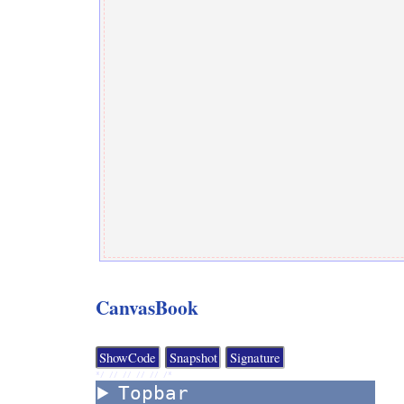
CanvasBook
*/ //
//
//
//
/*
Topbar