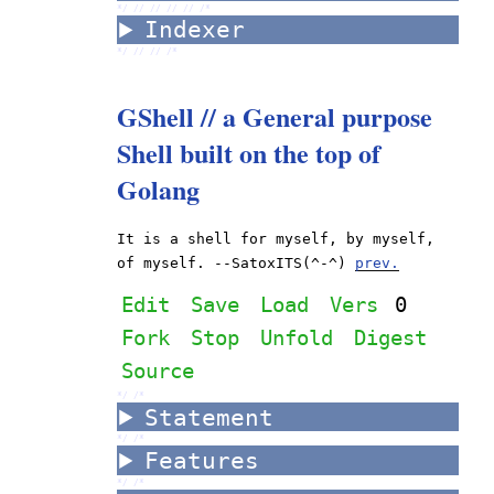
*/ //
//
//
//
/*
Indexer
*/ //
//
/*
GShell // a General purpose
Shell built on the top of
Golang
It is a shell for myself, by myself,
of myself. --SatoxITS(^-^)
prev.
Edit
Save
Load
Vers
0
Fork
Stop
Unfold
Digest
Source
*/ /*
Statement
*/ /*
Features
*/ /*