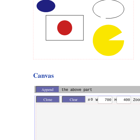
Canvas
the above part
0
#
W
H
Zoo