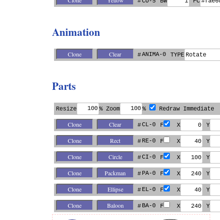
#
CO-5
BW
FC
Animation
ANIMA-0
#
TYPE
Parts
Resize
% Zoom
%
Redraw Immediate
CL-0
#
F
X
Y
RE-0
#
F
X
Y
CI-0
#
F
X
Y
PA-0
#
F
X
Y
EL-0
#
F
X
Y
BA-0
#
F
X
Y