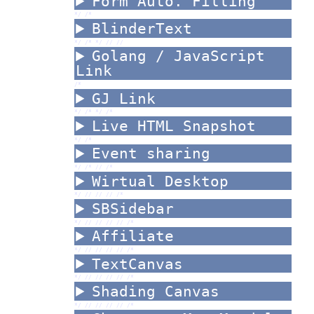
Form Auto. Filling
*/ /*
BlinderText
*/ /*
*/ //
//
Golang / JavaScript
Link
/*
GJ Link
*/ /*
*/ /*
Live HTML Snapshot
*/ /*
Event sharing
*/ /*
//
/*
Wirtual Desktop
*/ //
//
//
/*
SBSidebar
*/ //
//
//
//
/*
Affiliate
*/ //
//
//
//
/*
TextCanvas
*/ //
//
//
//
/*
Shading Canvas
*/ //
//
//
//
/*