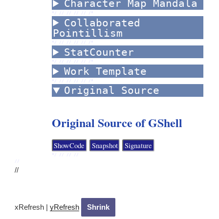
Character Map Mandala
*/ //
//
//
//
/*
Collaborated
Pointillism
*/ //
//
//
//
/*
StatCounter
*/ //
//
//
//
/*
Work Template
*/ //
//
//
//
/*
Original Source
Original Source of GShell
*/ //
//
//
//
//
xRefresh
|
yRefresh