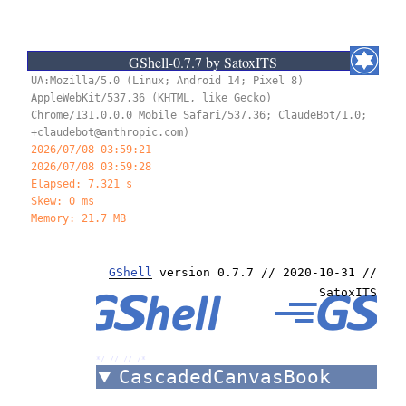
/*
GShell-0.7.7 by SatoxITS
UA:Mozilla/5.0 (Linux; Android 14; Pixel 8)
AppleWebKit/537.36 (KHTML, like Gecko)
Chrome/131.0.0.0 Mobile Safari/537.36; ClaudeBot/1.0;
+claudebot@anthropic.com)
2026/07/08 03:59:21
2026/07/08 03:59:29
Elapsed: 8.321 s
Skew: 0 ms
Memory: 21.7 MB
GShell
version 0.7.7 // 2020-10-31 //
SatoxITS
*/ //
//
/*
CascadedCanvasBook