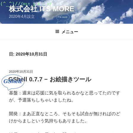
コ
(^_^)//
{Hit j k l h}
株式会社 ITS MORE
ン
2020年4月設立
テ
ン
ツ
メニュー
へ
ス
キ
日:
2020年10月31日
ッ
プ
投
2020年10月31日
稿
GShell 0.7.7 − お絵描きツール
日:
基盤：週末は応援に気を取られるかなと思ってたのです
が、予選落ちしちゃいましたね。
開発：まあ正直なところ、そもそも試合が無ければのど
けからましという気持ちもありました。