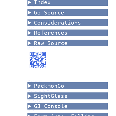
Index
*/ //
Go Source
//
Considerations
//
/*
References
*/ /*
Raw Source
*/ /*
*/ //
//
/*
PackmonGo
*/ //
//
//
//
/*
SightGlass
*/ //
//
/*
GJ Console
*/ /*