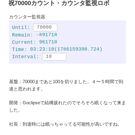
稿
祝70000カウント・カウンタ監視ロボ
日:
カウンター監視器
Until:
-891718
Remain:
961718
Current:
03:23:10(1786159390.724)
Time:
Interval:
基盤：70000まであと100を切りました。４〜５時間で到
達と思われます。
開発：Goclipseで結構疲れたのでそろそろ眠くなって来ま
した。
社長：到達時には眠っちゃってる可能性が高いですね。