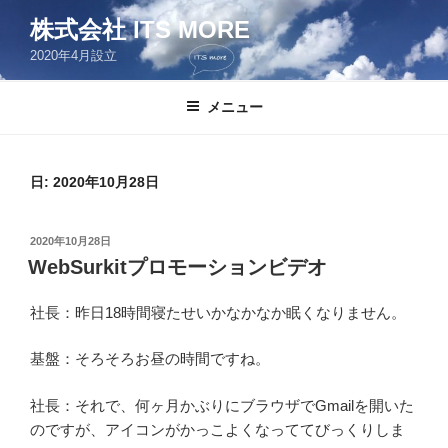
コ
株式会社 ITS MORE
ン
2020年4月設立
テ
ン
ツ
メニュー
へ
ス
キ
日:
2020年10月28日
ッ
プ
投
2020年10月28日
稿
WebSurkitプロモーションビデオ
日:
社長：昨日18時間寝たせいかなかなか眠くなりません。
基盤：そろそろお昼の時間ですね。
社長：それで、何ヶ月かぶりにブラウザでGmailを開いた
のですが、アイコンがかっこよくなっててびっくりしま