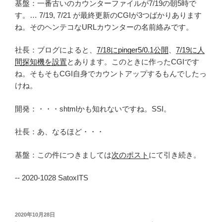
基盤：一番古いのカウンターファイルが7/19の朝5時で
す。… 7/19, 7/21 が最終更新のCGIが3つばかりあります
ね。そのヘンテコなURLカウンターの名前絡みです。
社長：ブログによると、
7/18にpinger5/0.1公開
、
7/19に人
間探知機を設置
とあります。このときに作ったCGIです
ね。そもそもCGI自身でカウントアップするもんでしたっ
けね。
開発：・・・shtmlかも知れないですね。SSI。
社長：あ、なるほど・・・
基盤：この件につきましては
次のポスト
にて引き続き。
-- 2020-1028 SatoxITS
投
2020年10月28日