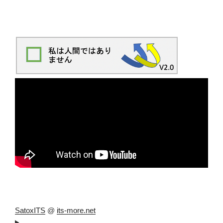
SatoxITS
@
its-more.net