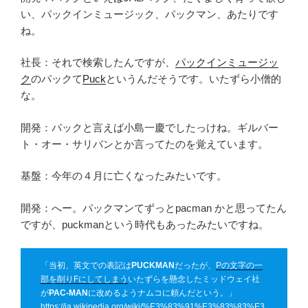
い、パックインミュージック、パックマン、あたりです
ね。
社長：それで検索したんですが、
パックインミュージッ
ク
のパックて
Puck
というんだそうです。いたずら小僧的
な。
開発：パックと言えば小島一慶でしたっけね。ギルバー
ト・オー・サリバンとか言ってたのを覚えています。
基盤：今年の４月に亡くなったみたいです。
開発：へー。パックマンてずっとpacman かと思ってたん
ですが、puckmanという時代もあったみたいですね。
「当初、英文での表記は
PUCKMAN
だったが、
Pの文字の一
部を削りFにしてしまう
いたずらを懸念したミッドウェイ社
が
PAC-MAN
に改めるようナムコに頼んだという。」
https://ja.wikipedia.org/wiki/%E3%83%91%E3%83%83%E3