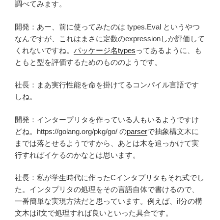
調べてみます。
開発：あー、前に使ってみたのは types.Eval というやつ
なんですが、これはまさに定数のexpressionしか評価して
くれないですね。
パッケージ名types
ってあるように、も
ともと型を評価するためのもののようです。
社長：まあ実行性能を命を掛けてるコンパイル言語です
しね。
開発：インタープリタを作っている人もいるようですけ
どね。https://golang.org/pkg/go/ の
parser
で抽象構文木に
までは落とせるようですから、あとは木を追っかけて実
行すればイケるのかなとは思います。
社長：私が学生時代に作ったCインタプリタもそれ式でし
た。インタプリタの処理をその言語自体で書けるので、
一番簡単な実現方法だと思っています。例えば、if分の構
文木はif文で処理すれば良いといった具合です。