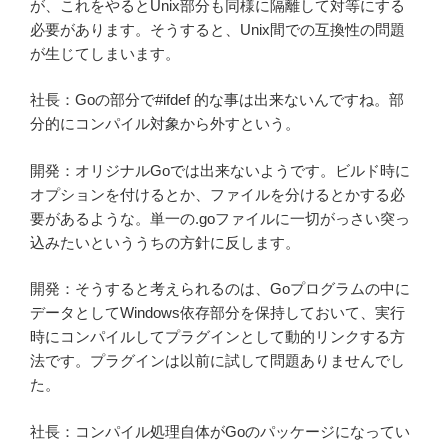
が、これをやるとUnix部分も同様に隔離して対等にする
必要があります。そうすると、Unix間での互換性の問題
が生じてしまいます。
社長：Goの部分で#ifdef 的な事は出来ないんですね。部
分的にコンパイル対象から外すという。
開発：オリジナルGoでは出来ないようです。ビルド時に
オプションを付けるとか、ファイルを分けるとかする必
要があるような。単一の.goファイルに一切がっさい突っ
込みたいといううちの方針に反します。
開発：そうすると考えられるのは、Goプログラムの中に
データとしてWindows依存部分を保持しておいて、実行
時にコンパイルしてプラグインとして動的リンクする方
法です。プラグインは以前に試して問題ありませんでし
た。
社長：コンパイル処理自体がGoのパッケージになってい