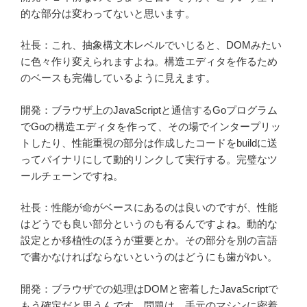
的な部分は変わってないと思います。
社長：これ、抽象構文木レベルでいじると、DOMみたい
に色々作り変えられますよね。構造エディタを作るため
のベースも完備しているように見えます。
開発：ブラウザ上のJavaScriptと通信するGoプログラム
でGoの構造エディタを作って、その場でインタープリッ
トしたり、性能重視の部分は作成したコードをbuildに送
ってバイナリにして動的リンクして実行する。完璧なツ
ールチェーンですね。
社長：性能が命がベースにあるのは良いのですが、性能
はどうでも良い部分というのも有るんですよね。動的な
設定とか移植性のほうが重要とか。その部分を別の言語
で書かなければならないというのはどうにも歯がゆい。
開発：ブラウザでの処理はDOMと密着したJavaScriptで
もう確定だと思うんです。問題は、手元のマシンに密着