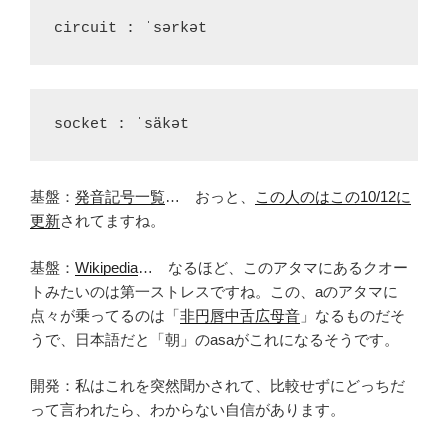
circuit : ˈsərkət
socket : ˈsäkət
基盤：
発音記号一覧
… おっと、
この人のはこの10/12に
更新
されてますね。
基盤：
Wikipedia
… なるほど、このアタマにあるクオー
トみたいのは第一ストレスですね。この、aのアタマに
点々が乗ってるのは「
非円唇中舌広母音
」なるものだそ
うで、日本語だと「朝」のasaがこれになるそうです。
開発：私はこれを突然聞かされて、比較せずにどっちだ
って言われたら、わからない自信があります。