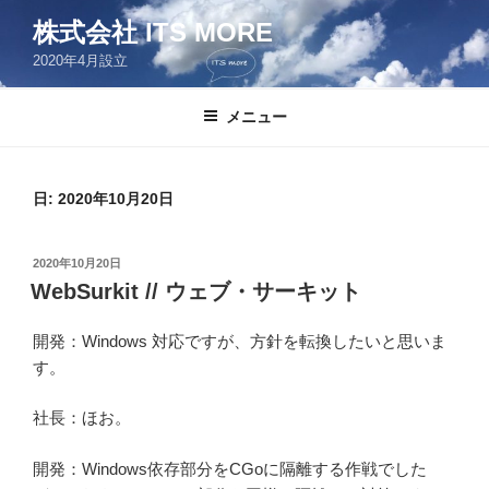
コ
株式会社 ITS MORE
ン
2020年4月設立
テ
ン
ツ
メニュー
へ
ス
キ
日:
2020年10月20日
ッ
プ
投
2020年10月20日
稿
WebSurkit // ウェブ・サーキット
日:
開発：Windows 対応ですが、方針を転換したいと思いま
す。
社長：ほお。
開発：Windows依存部分をCGoに隔離する作戦でした