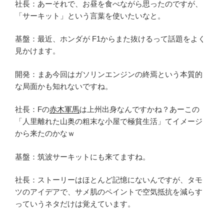
社長：あーそれで、お昼を食べながら思ったのですが、
「サーキット」という言葉を使いたいなと。
基盤：最近、ホンダが F1からまた抜けるって話題をよく
見かけます。
開発：まあ今回はガソリンエンジンの終焉という本質的
な局面かも知れないですね。
社長：Fの
赤木軍馬
は上州出身なんですかね？あーこの
「人里離れた山奥の粗末な小屋で極貧生活」てイメージ
から来たのかなｗ
基盤：筑波サーキットにも来てますね。
社長：ストーリーはほとんど記憶にないんですが、タモ
ツのアイデアで、サメ肌のペイントで空気抵抗を減らす
っていうネタだけは覚えています。