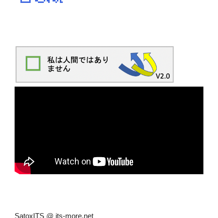
SatoxITS
@
its-more.net