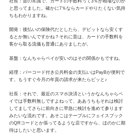
社長：昔の常識で、カードの手数料って3％が相場なのか
と思ってました。確かに7％ならカードやりたくない気持
ちもわかりますね。
開発：後払いの保険代だとしたら、デビットなら安くす
るとか無いんですかね？それに昔は、カードの手数料を
客から取る流儀も普通にありましたが。
基盤：なんちゃらペイが安いのはその関係かもですね。
経理：バーコード付き公共料金の支払いはPayBが便利で
す。もうすぐ今月の年貢の請求が来たらピッと♪
社長：それで、最近のスマホ決済というかなんちゃらペ
イでは手数料無しですよねって、ああうちもそれは検討
してましてさらに前向きに早急に検討を進めて参ります
みたいな流れです。あそこはテーブルにフェイスブック
のQRコードとか張ってるような店ですから、ほのかに期
待はしたいと思います。