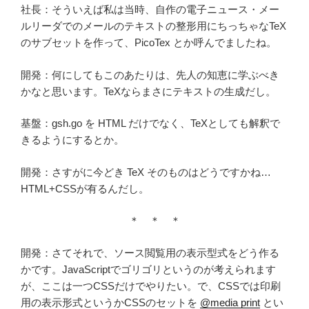
社長：そういえば私は当時、自作の電子ニュース・メー
ルリーダでのメールのテキストの整形用にちっちゃなTeX
のサブセットを作って、PicoTex とか呼んでましたね。
開発：何にしてもこのあたりは、先人の知恵に学ぶべき
かなと思います。TeXならまさにテキストの生成だし。
基盤：gsh.go を HTML だけでなく、TeXとしても解釈で
きるようにするとか。
開発：さすがに今どき TeX そのものはどうですかね…
HTML+CSSが有るんだし。
＊ ＊ ＊
開発：さてそれで、ソース閲覧用の表示型式をどう作る
かです。JavaScriptでゴリゴリというのが考えられます
が、ここは一つCSSだけでやりたい。で、CSSでは印刷
用の表示形式というかCSSのセットを
@media print
とい