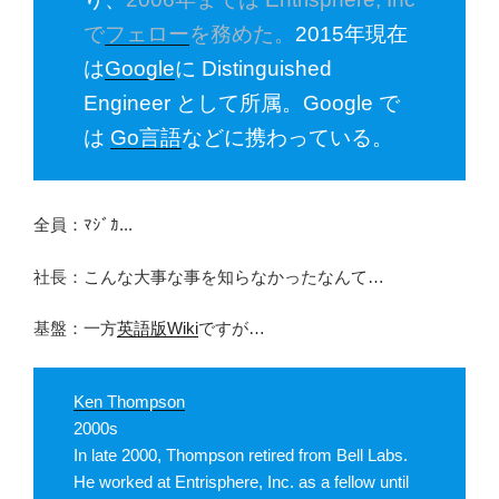
で
フェロー
を務めた。
2015年現在
は
Google
に Distinguished
Engineer として所属。
Google で
は
Go言語
などに携わっている。
全員：ﾏｼﾞｶ...
社長：こんな大事な事を知らなかったなんて…
基盤：一方
英語版Wiki
ですが…
Ken Thompson
2000s
In late 2000, Thompson retired from Bell Labs.
He worked at Entrisphere, Inc. as a fellow until