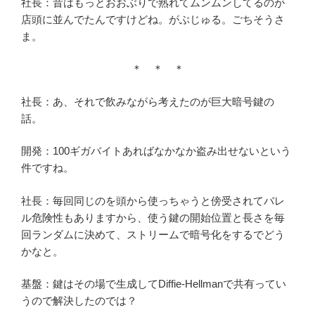
社長：昔はもっとおおぶりで熟れてムンムンしてるのが
店頭に並んでたんですけどね。がぶじゅる。ごちそうさ
ま。
＊ ＊ ＊
社長：あ、それで飲みながら考えたのが巨大暗号鍵の
話。
開発：100ギガバイトあればなかなか盗み出せないという
件ですね。
社長：毎回同じのを頭から使っちゃうと傍受されてバレ
ル危険性もありますから、使う鍵の開始位置と長さを毎
回ランダムに決めて、ストリームで暗号化をするでどう
かなと。
基盤：鍵はその場で生成してDiffie-Hellmanで共有ってい
うので解決したのでは？