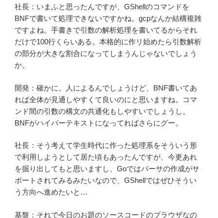
社長：いまふと思ったんですが、GShellのコマンドを
BNFで書いて処理できないですかね。gcpなんか結構複雑
ですよね。手書きで引数の解析処理を書いてるからそれ
だけで100行くらいある。本格的に作リ始めたら引数解析
の部分が大きな割合になってしまうんじゃないでしょう
か。
開発：確かに。人によるんでしょうけど、BNF書いてあ
れば全体が見通しやすくて良いのにと思いますね。コマ
ンド間の引数の構文の共通化もしやすいでしょうし。
BNFがハイパーテキストになってればさらにグー。
社長：そう考えて学生時代に作った処理系をそういう形
で利用しようとして居た頃もあったんですが、今更あれ
を掘り出してもと思いますし、Goではパーサの作成がサ
ポートされてみるみたいなので、GShellではぜひそうい
う方向へ進めたいと…
基盤：それで今日のお題のソースコードのブラウザなの