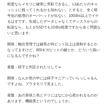
程度ならメモリに確実に常駐できるし、L3あたりのキャ
ッシュに残ってくれるかも知れない。とすると、全く暗
号化の処理のオーバヘッドが出ない。10GB/s以上でイケ
るはずです。生成したデータじゃなくてディスクからの
転送なら、もとがSSDでも1GB/s程度ですから全く問題な
いと思います。
開発：輸出管理では鍵長が何ビット以上は規制するとか
なってますけど、800ギガビットの鍵とか、どういう扱い
になるんですかね？
基盤：碍子と判定されたりしてｗ
開発：なんか世の中には碍子マニアっていらっしゃるん
ですよね。ブラタモリで見ました。
基盤：あの形状と色とテリにはなにか心惹かれるものが
あります。機能美というのでしょうか。