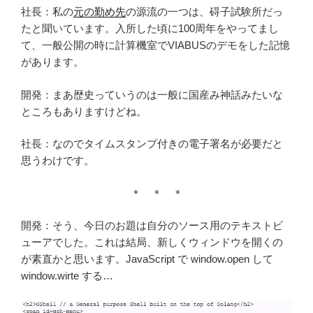
社長：私の
元の勤め先
の源流の一つは、碍子試験所だっ
たと聞いています。入所した頃に100周年をやってまし
て、一般公開の時に計算機室でVIABUSのデモをした記憶
があります。
開発：まあ歴史っていうのは一般に国産み神話みたいな
ところもありますけどね。
社長：なのでタイムスタンプ付きの電子署名が必要だと
思うわけです。
＊ ＊ ＊
開発：そう、今日のお題は自分のソース用のテキストビ
ューアでした。これは結局、新しくウィンドウを開くの
が素直かと思います。JavaScript で window.open して
window.wirte する…