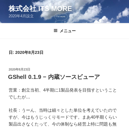
コ
株式会社 ITS MORE
ン
2020年4月設立
テ
ン
ツ
メニュー
へ
ス
キ
日:
2020年8月23日
ッ
プ
投
2020年8月23日
稿
GShell 0.1.9 − 内蔵ソースビューア
日:
営業：創立当初、4半期に1製品発表を目指すということ
でしたが…
社長：うーん、当時は細々とした単位を考えていたので
すが、今はもうじっくりモードです。まあ40半期くらい
製品出さなくたって、今の体制なら経営上特に問題も無