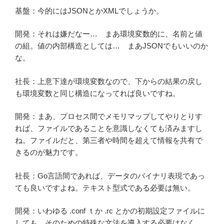
基盤：今的にはJSONとかXMLでしょうか。
開発：それは嫌だなー… まあ環境変数的に、名前と値
の組。値の内部構造としては… まあJSONでもいいのか
な。
社長：上意下達が環境変数なので、下からの結果の戻し
も環境変数と同じ構造になってれば良いですね。
開発：まあ、プロセス間でメモリマップしてやりとりす
れば、ファイルであることを意識しなくても済みますし
ね。ファイルだと、第三者や時間を超えて情報を共有で
きるのが魅力です。
社長：Go言語間であれば、データのバイナリ表現であっ
ても良いですよね。テキスト型式である必要は無い。
開発：いわゆる .conf ｔか .rc とかの初期設定ファイルに
しても、そのための特殊な文法を導入する必要はなく