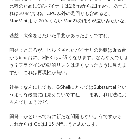
比較のためにCのバイナリは2.6msから2.1msへ。あーこ
れは20%ですね。CPU以外の足回りも含めると、
MacMini より 20％くらいiMac27のほうが速いみたいな。
基盤：大金をはたいた甲斐があったようですね。
開発：ところが、ビルドされたバイナリの起動は3ms台
から6ms台に、2倍くらい遅くなります。なんなんでしょ
う？プラグインの動的リンクは速くなったように見えま
すが、これは再現性が無い。
社長：なんにしても、GShellにとってはSubstantial とい
うような改善には見えないですね… まあ、利用法によ
るんでしょうけど。
開発：かといって特に新たな問題もないようですから、
これからは Goは1.15で行こうと思います。
＊ ＊ ＊