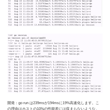
開発：go run は239msが194msに19%高速化します。こ
の理由はホストの10%の性能差には収まらないような。