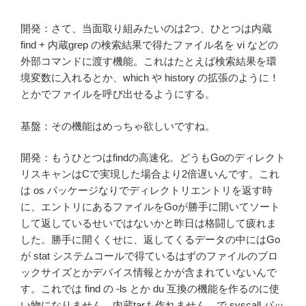
開発：さて、当面取り組みたいのは2つ、ひとつは内蔵
find + 内蔵grep の検索結果で得たファイル名を vi などの
外部コマンドに渡す機能。これはたとえば検索結果を環
境変数に入れるとか、which や history の拡張のように！
とかでファイルを呼び出せるようにする。
基盤：その機能はめっちゃ欲しいですね。
開発：もうひとつはfindの高速化。どうもGoのディレクト
リスキャンはCで実現した場合より2倍遅いんです。これ
は os パッケージなりでディレクトリエントリを返す時
に、エントリにあるファイルをGoが勝手に開いてソート
して返しているせいではないかと昨日は格闘して疲れま
した。勝手に開くくせに、返してくるデータの中にはGo
が stat システムコールで得ているはずのファイルのブロ
ックサイズとかデバイス情報とかが含まれていないんで
す。これでは find の -ls とか du 互換の機能を作るのに使
い物になりません。内蔵tarも作れません。で syscall パッ