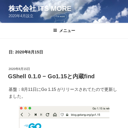
コ
株式会社 ITS MORE
ン
2020年4月設立
テ
ン
ツ
メニュー
へ
ス
キ
日:
2020年8月15日
ッ
プ
投
2020年8月15日
稿
GShell 0.1.0 − Go1.15と内蔵find
日:
基盤：8月11日にGo 1.15 がリリースされてたので更新し
ました。