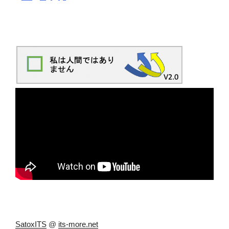
SatoxITS
@
its-more.net