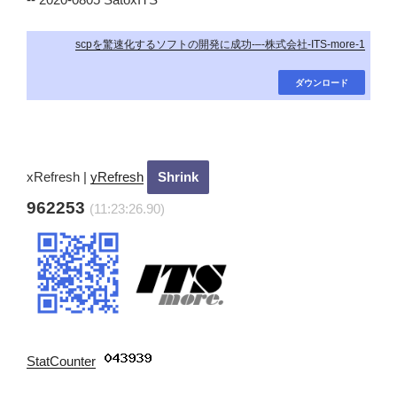
scpを驚速化するソフトの開発に成功-–-株式会社-ITS-more-1
ダウンロード
xRefresh
|
yRefresh
962253
(11:23:28.9)
StatCounter
: