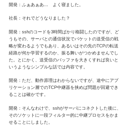
開発：ふぁあぁあ… よく寝ました。
社長：それでどうなりました？
開発：sshのコードを3時間ばかり格闘したのですが、ど
うもその、サーバとの通信状況でパケットの送受信の戦
略が変わるようでもあり、あるいはその先のTCPの転送
経路が何か学習するのか、振る舞いがつかめませんでし
た。とにかく、送受信のバッファを大きくすれば良いと
いうようなシンプルな話では内容です。
開発：ただ、動作原理はわからないですが、途中にアプ
リケーション層でのTCP中継器を挟めば問題が回避でき
ることは確かです。
開発：そんなわけで、sshがサーバにコネクトした後に、
そのソケットに一段フィルター的に中継プロセスをかま
せることにしました。