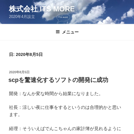
コ
株式会社 ITS MORE
ン
2020年4月設立
テ
ン
ツ
メニュー
へ
ス
キ
日:
2020年8月5日
ッ
プ
投
2020年8月5日
稿
scpを驚速化するソフトの開発に成功
日:
開発：なんか変な時間から始業になりました。
社長：涼しい夜に仕事をするというのは合理的かと思い
ます。
経理：そういえばでんこちゃんの家計簿が見れるように