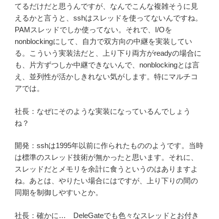
てるだけだと思うんですが、なんでこんな複雑そうに見
えるかと言うと、sshはスレッドを使ってないんですね。
PAMスレッドでしか使ってない。それで、I/Oを
nonblockingにして、自力で双方向の中継を実装してい
る。こういう実装法だと、上り下り両方がreadyの場合に
も、片方ずつしか中継できないんで、nonblockingとは言
え、並列性が活かしきれない気がします。特にマルチコ
アでは。
社長：なぜにそのような実装になっているんでしょう
ね？
開発：sshは1995年以前に作られたもののようです。当時
は標準のスレッド技術が無かったと思います。それに、
スレッドだとメモリを余計に食うというのはありますよ
ね。あとは、やりたい場合にはですが、上り下りの間の
同期を制御しやすいとか。
社長：確かに… DeleGateでも色々なスレッドとお付き