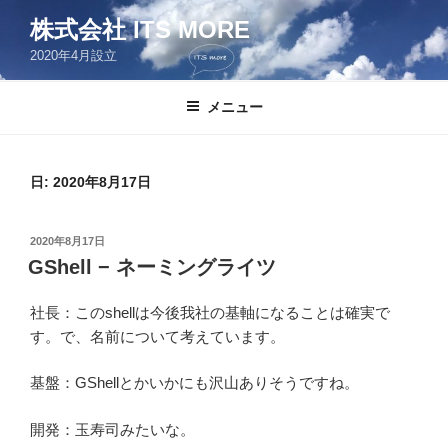
コ
株式会社 ITS MORE
ン
2020年4月設立
テ
ン
ツ
メニュー
へ
ス
キ
日:
2020年8月17日
ッ
プ
投
2020年8月17日
稿
GShell − ネーミングライツ
日:
社長：このshellは今後我社の基軸になることは確実で
す。で、名前について考えています。
基盤：GShellとかいかにも沢山ありそうですね。
開発：玉寿司みたいな。