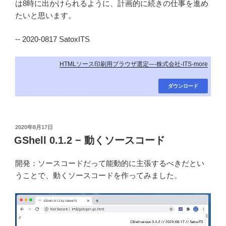
は8時に出かけられるように、計画的に続きの仕事を進め
たいと思います。
-- 2020-0817 SatoxITS
HTMLソース印刷用ブラウザ選定-–-株式会社-ITS-more
ダウンロード
投
2020年8月17日
稿
GShell 0.1.2 − 動くソースコード
日:
開発：ソースコードだって能動的に主張するべきだとい
うことで、動くソースコードを作ってみました。