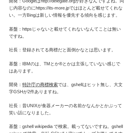
開発：Googleはhttp://delegate.orgが好きなんですよね。同
じ内容なのにhttps://its-more.jpではほとんど載せてくれな
い。一方Bingは新しい情報を優先する傾向を感じます。
基盤：httpsじゃないと載せてくれないなんてことは無い
ですね。
社長：登録されてる商標だと面倒かなとは思います。
基盤：IBMのは、TMとか®とかは主張していない感じで
はあります。
開発：
特許庁の商標検索
では、gshellはヒット無し、大文
字GSHが2件ありますね。
社長：昔UNIXが食器メーカーの名前かなんかとかぶって
笑い話になりました。
基盤：gshell wikipedia で検索。載ってないですね。gshell