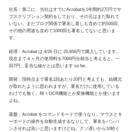
社長：第二に、当社はすでにAcrobatを1年間約2万円でサ
ブスクリプション契約をしており、その元はまだ取れて
いない。まだブログ関係で署名し直しも含めて約500回、
その他の用途も含めて1000回も署名してないと思いま
す。
経理：Acrobat は 4/26 日に 20,856円で購入しています。
現在まで４ヶ月の使用料を7000円分相当と考えると、一
回7円。妥当な線かとは思います so far。
開発：現時点まで署名1回あたり20円と考えても、結構元
が取れたように思われますが。署名だけに使用している
わけでも無く。時々OCR機能とか変換機能とか使います
よね。
基盤：Acrobat をコマンドモードで使うなり、マウスとキ
ーボードの操作を自動生成するなりして、署名をバンバ
ンさせれば良いと思いますけどね。クソ遅いから10秒く