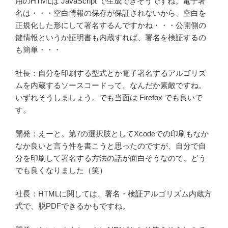
用のHTMLは JavaScript で生成できそうですね。電子署
名は・・・空白情報の保存が保証されないから、空白を
正規化した形にして署名するんですかね・・・公開側の
鍵情報というか証明書も内蔵すれば、署名を検証するの
も簡単・・・
社長：自分を印刷する型式とか電子署名するアルゴリズ
ムを内蔵するソースコードって、なんだか素敵ですね。
いずれそうしましょう。でも当面は Firefox でも良いで
す。
開発：えーと。第7の選択肢としてXcodeでの印刷もなか
なか良いと言う件を書こうと思ったのですが、自分で自
分を印刷して署名する方法の話が面白そうなので、どう
でも良くなりました（笑）
社長：HTMLに関しては、署名・検証アルゴリズム内蔵方
式で、脱PDFできるかもですね。