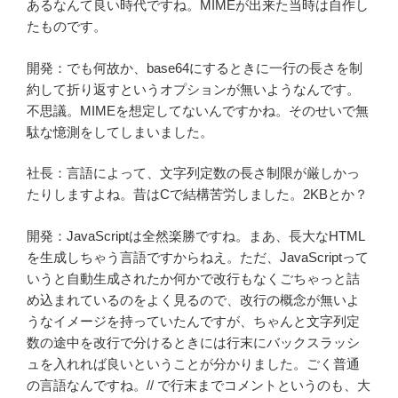
あるなんて良い時代ですね。MIMEが出来た当時は自作し
たものです。
開発：でも何故か、base64にするときに一行の長さを制
約して折り返すというオプションが無いようなんです。
不思議。MIMEを想定してないんですかね。そのせいで無
駄な憶測をしてしまいました。
社長：言語によって、文字列定数の長さ制限が厳しかっ
たりしますよね。昔はCで結構苦労しました。2KBとか？
開発：JavaScriptは全然楽勝ですね。まあ、長大なHTML
を生成しちゃう言語ですからねえ。ただ、JavaScriptって
いうと自動生成されたか何かで改行もなくごちゃっと詰
め込まれているのをよく見るので、改行の概念が無いよ
うなイメージを持っていたんですが、ちゃんと文字列定
数の途中を改行で分けるときには行末にバックスラッシ
ュを入れれば良いということが分かりました。ごく普通
の言語なんですね。// で行末までコメントというのも、大