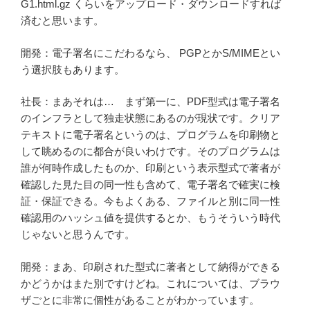
G1.html.gz くらいをアップロード・ダウンロードすれば
済むと思います。
開発：電子署名にこだわるなら、 PGPとかS/MIMEとい
う選択肢もあります。
社長：まあそれは… まず第一に、PDF型式は電子署名
のインフラとして独走状態にあるのが現状です。クリア
テキストに電子署名というのは、プログラムを印刷物と
して眺めるのに都合が良いわけです。そのプログラムは
誰が何時作成したものか、印刷という表示型式で著者が
確認した見た目の同一性も含めて、電子署名で確実に検
証・保証できる。今もよくある、ファイルと別に同一性
確認用のハッシュ値を提供するとか、もうそういう時代
じゃないと思うんです。
開発：まあ、印刷された型式に著者として納得ができる
かどうかはまた別ですけどね。これについては、ブラウ
ザごとに非常に個性があることがわかっています。