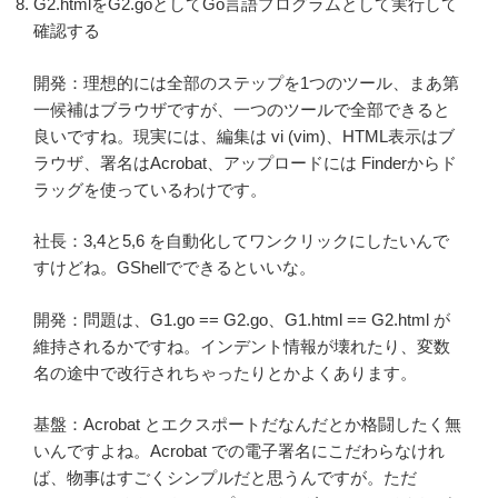
G2.htmlをG2.goとしてGo言語プログラムとして実行して
確認する
開発：理想的には全部のステップを1つのツール、まあ第
一候補はブラウザですが、一つのツールで全部できると
良いですね。現実には、編集は vi (vim)、HTML表示はブ
ラウザ、署名はAcrobat、アップロードには Finderからド
ラッグを使っているわけです。
社長：3,4と5,6 を自動化してワンクリックにしたいんで
すけどね。GShellでできるといいな。
開発：問題は、G1.go == G2.go、G1.html == G2.html が
維持されるかですね。インデント情報が壊れたり、変数
名の途中で改行されちゃったりとかよくあります。
基盤：Acrobat とエクスポートだなんだとか格闘したく無
いんですよね。Acrobat での電子署名にこだわらなけれ
ば、物事はすごくシンプルだと思うんですが。ただ