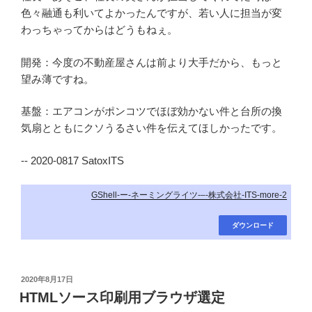
色々融通も利いてよかったんですが、若い人に担当が変
わっちゃってからはどうもねぇ。
開発：今度の不動産屋さんは前より大手だから、もっと
望み薄ですね。
基盤：エアコンがポンコツでほぼ効かない件と台所の換
気扇とともにクソうるさい件を伝えてほしかったです。
-- 2020-0817 SatoxITS
GShell-ー-ネーミングライツ-–-株式会社-ITS-more-2
ダウンロード
投
2020年8月17日
稿
HTMLソース印刷用ブラウザ選定
日: