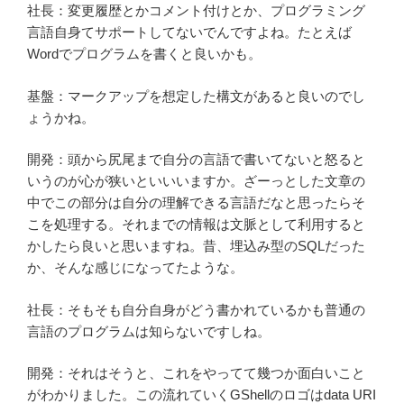
社長：変更履歴とかコメント付けとか、プログラミング
言語自身てサポートしてないでんですよね。たとえば
Wordでプログラムを書くと良いかも。
基盤：マークアップを想定した構文があると良いのでし
ょうかね。
開発：頭から尻尾まで自分の言語で書いてないと怒ると
いうのが心が狭いといいいますか。ざーっとした文章の
中でこの部分は自分の理解できる言語だなと思ったらそ
こを処理する。それまでの情報は文脈として利用すると
かしたら良いと思いますね。昔、埋込み型のSQLだった
か、そんな感じになってたような。
社長：そもそも自分自身がどう書かれているかも普通の
言語のプログラムは知らないですしね。
開発：それはそうと、これをやってて幾つか面白いこと
がわかりました。この流れていくGShellのロゴはdata URI