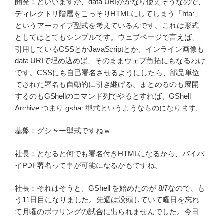
開発：といいますか、data URIがかなり使えそうなので、
ディレクトリ階層をごっそりHTMLにしてしまう「htar」
というアーカイブ型式を考えているんです。これは形式
としてはとてもシンプルです。ウェブページで言えば、
引用しているCSSとかJavaScriptとか、インライン画像も
data URIで埋め込めば、そのままウェブ魚拓にもなるわけ
です。CSSにも自己署名させるようにしたら、部品単位
でされた署名も自動的に引き継げる。まとめるのも展開
するのもGShellのコマンド列でやるとすれば、GShell
Archive つまり gshar 型式というようなものになります。
基盤：グシャー型式ですねｗ
社長：となると何でも署名付きHTMLになるから、バイバ
イPDF署名って事が可能になるかもですね。
社長：それはそうと、GShell を始めたのが 8/7なので、も
う11日目になりました。先週は没頭していて曜日を忘れ
て月曜のボウリングの試合に出られませんでした。今日