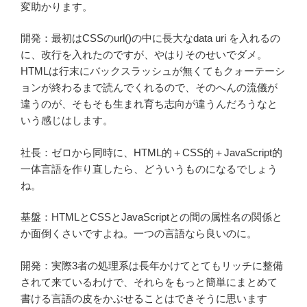
変助かります。
開発：最初はCSSのurl()の中に長大なdata uri を入れるの
に、改行を入れたのですが、やはりそのせいでダメ。
HTMLは行末にバックスラッシュが無くてもクォーテーシ
ョンが終わるまで読んでくれるので、そのへんの流儀が
違うのが、そもそも生まれ育ち志向が違うんだろうなと
いう感じはします。
社長：ゼロから同時に、HTML的＋CSS的＋JavaScript的
一体言語を作り直したら、どういうものになるでしょう
ね。
基盤：HTMLとCSSとJavaScriptとの間の属性名の関係と
か面倒くさいですよね。一つの言語なら良いのに。
開発：実際3者の処理系は長年かけてとてもリッチに整備
されて来ているわけで、それらをもっと簡単にまとめて
書ける言語の皮をかぶせることはできそうに思います