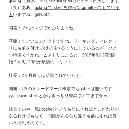
golang で検索。当社 GShe
ll
がBingでトップ占拠してます
（笑）ああ、
golang で shell を作って gshell ってしている
人
いますね。githubに。
開発：それはマジでかぶりますね。
基盤：すごいコンパクトですね。ワーキングディレクト
リに名前を付けてcdで飛べるようにしているのが、ひと
つ特徴ですかね。
ヒストリ
によると、2019年6月27日開
始？同8月20日が最後のコミット。
社長：2ヶ月近くは活動されていたと。
開発：USの
トレードマーク検索
でもgshellは無いです
ね。powershell とかはきっちり登録されてますがｗ
社長：いや、私はgshellという名前にそれほどこだわりが
あるわけでもなく、問題があるなら違う名前にすれば良
いとは思うのです。