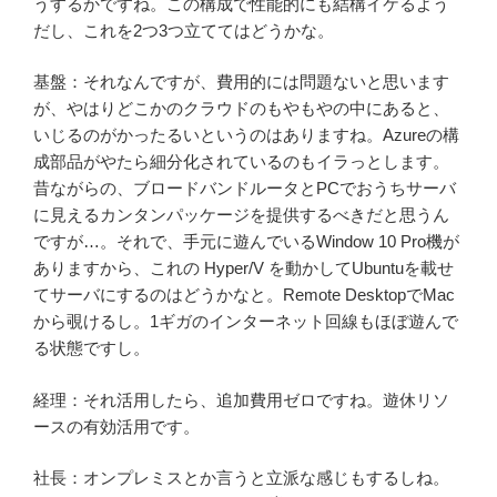
うするかですね。この構成で性能的にも結構イケるよう
だし、これを2つ3つ立ててはどうかな。
基盤：それなんですが、費用的には問題ないと思います
が、やはりどこかのクラウドのもやもやの中にあると、
いじるのがかったるいというのはありますね。Azureの構
成部品がやたら細分化されているのもイラっとします。
昔ながらの、ブロードバンドルータとPCでおうちサーバ
に見えるカンタンパッケージを提供するべきだと思うん
ですが…。それで、手元に遊んでいるWindow 10 Pro機が
ありますから、これの Hyper/V を動かしてUbuntuを載せ
てサーバにするのはどうかなと。Remote DesktopでMac
から覗けるし。1ギガのインターネット回線もほぼ遊んで
る状態ですし。
経理：それ活用したら、追加費用ゼロですね。遊休リソ
ースの有効活用です。
社長：オンプレミスとか言うと立派な感じもするしね。