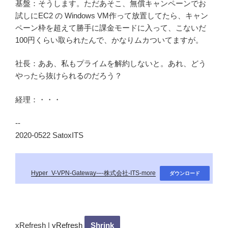
基盤：そうします。ただあそこ、無償キャンペーンでお
試しにEC2 の Windows VM作って放置してたら、キャン
ペーン枠を超えて勝手に課金モードに入って、こないだ
100円くらい取られたんで、かなりムカついてますが。
社長：ああ、私もプライムを解約しないと。あれ、どう
やったら抜けられるのだろう？
経理：・・・
--
2020-0522 SatoxITS
Hyper_V-VPN-Gateway-–-株式会社-ITS-more
ダウンロード
xRefresh
|
yRefresh