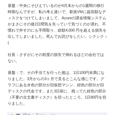
基盤：中央にそびえているのが4月末からの1週間の移行
時期なんですが、私の考え違いで、新規VMに超高額なデ
ィスクをつけてしまいまして、Azureの課金情報システム
がまさにその後2日間気を失っていて気づくのが遅れ、不
慣れで外すのにも手間取り、総額4,000 円を超える損失を
出してしまいました。死んでお詫びをしたい。シクシク ;-
(
社長：さすがにその程度の損失で倒れるほどの会社では
ない。
基盤：で、その手当てを行った後は、1日100円未満にな
りました。3月からの3ヶ月で見るとこんな感じです。グ
ラフにある水色の部分が旧仮想マシン、紺色の部分が旧
ディスクの代金です。また3日前に、残ってた紺色の部分
（不要の古文書ディスク）を切ったところ、1日80円を切
りました。