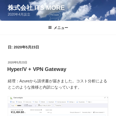
コ
株式会社 ITS MORE
ン
2020年4月設立
テ
ン
ツ
メニュー
へ
ス
キ
日:
2020年5月23日
ッ
プ
投
2020年5月23日
稿
Hyper/V + VPN Gateway
日:
経理：Azureから請求書が届きました。コスト分析による
とこのような推移と内訳になっています。