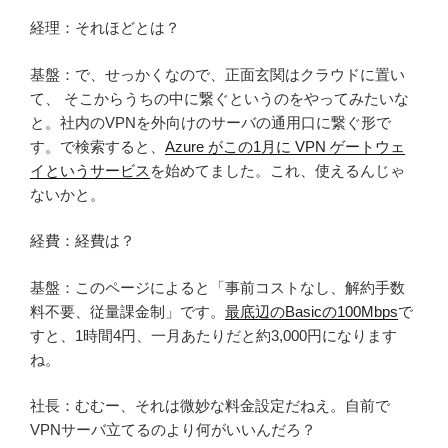
経理：それほどとは？
基盤：で、せっかくなので、正面玄関はクラウドに置い
て、 そこからうちの中に繋ぐというのをやってみたいな
と。社内のVPNを外向けのサーバの通用口に繋ぐ形で
す。で検索すると、
Azure がこの1月に VPN ゲートウェ
イというサービス
を始めてました。これ、使えるんじゃ
ないかと。
経費：経費は？
基盤：このページによると「事前コストなし、解約手数
料不要、従量課金制」です。
最底辺のBasicの100Mbps
で
すと、1時間4円、一月あたりだと約3,000円になります
ね。
社長：むむー、それは微妙な料金設定だねえ。自前で
VPNサーバ立てるのより何がいいんだろ？