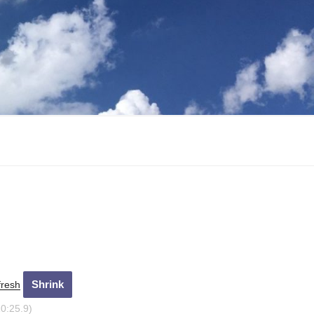
fresh
10:25.89)