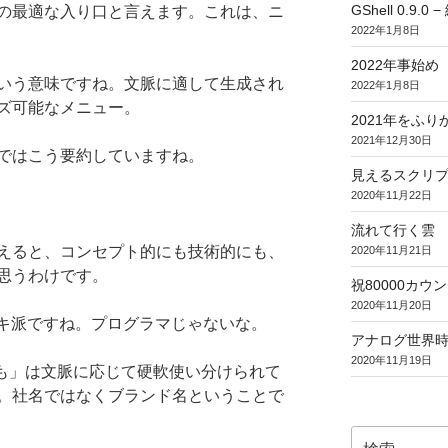
GShell 0.9.
の最適な入り口と言えます。これは、ニ
2022年1月8日
2022年事始め
いう意味ですね。文脈に適して生成され
2022年1月8日
ズ可能なメニュー。
2021年をふり
2021年12月30日
ではこう要約していますね。
見えるスクリ
2020年11月22日
流れて行く雲
えると、コンセプト的にも技術的にも、
2020年11月21日
思うわけです。
祝80000カウント (
2020年11月20日
てキ派ですね。プログラマじゃないな。
アナログ世界
2020年11月19日
 いつも」は文脈に応じて硬軟使い分けられて
。社名ではなくブランド名ということで
検