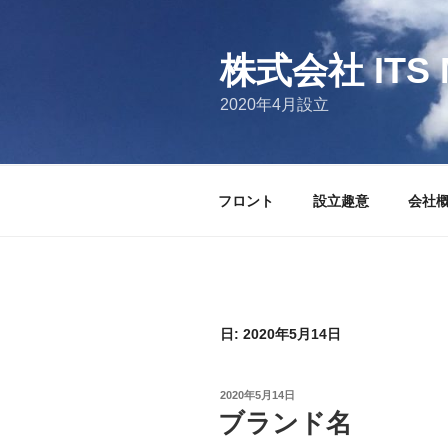
コ
ン
テ
株式会社 ITS 
ン
2020年4月設立
ツ
へ
ス
キ
フロント
設立趣意
会社
ッ
プ
日:
2020年5月14日
投
2020年5月14日
稿
ブランド名
日: