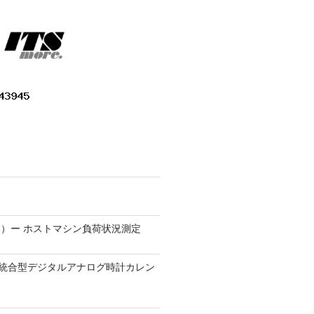
）ー ホストマシン負荷状況測定
9.1 − 統合型デジタルアナログ時計カレン