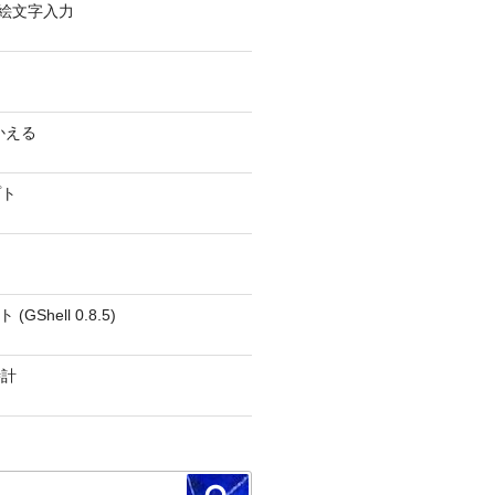
0 − 絵文字入力
かえる
プト
GShell 0.8.5)
時計