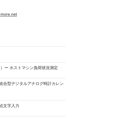
s-more.net
）ー ホストマシン負荷状況測定
9.1 − 統合型デジタルアナログ時計カレン
0 − 絵文字入力