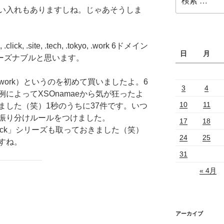
索:
い入れもありますしね。じゃあそうしま
 .site, .tech, .tokyo, .work 6ドメイン
日
月
リーズナブルと思います。
ick.work）というのを初めて買いましたよ。6
3
4
によってXSOnamaeから気が狂ったよ
10
11
ました（笑）1秒のうちに37件です。いつ
振り分けルールをつけました。
17
18
click」シリーズも取っておきました（笑）
24
25
すね。
31
« 4月
アーカイブ