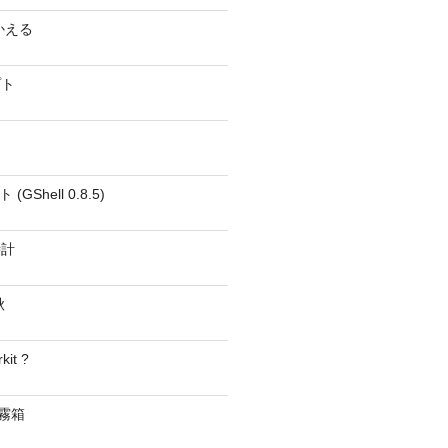
かえる
プト
GShell 0.8.5)
時計
秋
kit ?
− 霧箱