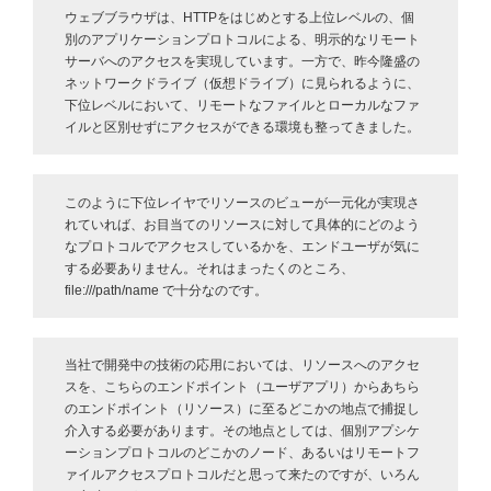
ウェブブラウザは、HTTPをはじめとする上位レベルの、個
別のアプリケーションプロトコルによる、明示的なリモート
サーバへのアクセスを実現しています。一方で、昨今隆盛の
ネットワークドライブ（仮想ドライブ）に見られるように、
下位レベルにおいて、リモートなファイルとローカルなファ
イルと区別せずにアクセスができる環境も整ってきました。
このように下位レイヤでリソースのビューが一元化が実現さ
れていれば、お目当てのリソースに対して具体的にどのよう
なプロトコルでアクセスしているかを、エンドユーザが気に
する必要ありません。それはまったくのところ、
file:///path/name で十分なのです。
当社で開発中の技術の応用においては、リソースへのアクセ
スを、こちらのエンドポイント（ユーザアプリ）からあちら
のエンドポイント（リソース）に至るどこかの地点で捕捉し
介入する必要があります。その地点としては、個別アプシケ
ーションプロトコルのどこかのノード、あるいはリモートフ
ァイルアクセスプロトコルだと思って来たのですが、いろん