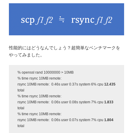
性能的にはどうなんでしょう？超簡単なベンチマークを
やってみました。
% openssl rand 10000000 > 10MB
% time rsync 10MB remote:
rsync 10MB remote: 0.46s user 0.37s system 6% cpu
12.435
total
% time rsync 10MB remote:
rsync 10MB remote: 0.06s user 0.08s system 7% cpu
1.833
total
% time rsync 10MB remote:
rsync 10MB remote: 0.06s user 0.07s system 7% cpu
1.804
total