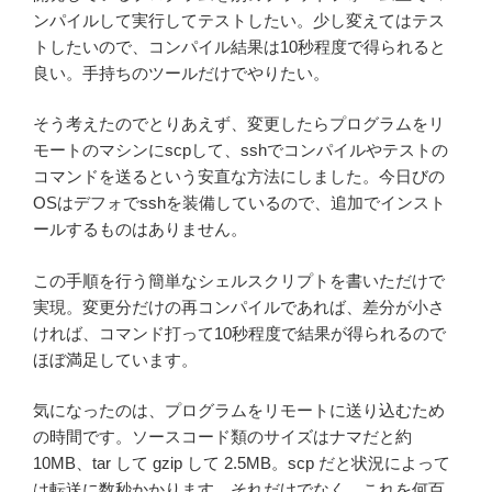
ンパイルして実行してテストしたい。少し変えてはテス
トしたいので、コンパイル結果は10秒程度で得られると
良い。手持ちのツールだけでやりたい。
そう考えたのでとりあえず、変更したらプログラムをリ
モートのマシンにscpして、sshでコンパイルやテストの
コマンドを送るという安直な方法にしました。今日びの
OSはデフォでsshを装備しているので、追加でインスト
ールするものはありません。
この手順を行う簡単なシェルスクリプトを書いただけで
実現。変更分だけの再コンパイルであれば、差分が小さ
ければ、コマンド打って10秒程度で結果が得られるので
ほぼ満足しています。
気になったのは、プログラムをリモートに送り込むため
の時間です。ソースコード類のサイズはナマだと約
10MB、tar して gzip して 2.5MB。scp だと状況によって
は転送に数秒かかります。それだけでなく、これを何百