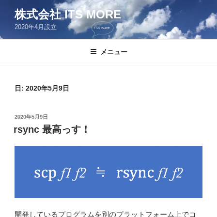
コ
株式会社 ITS MORE
ン
2020年4月設立
テ
ン
ツ
メニュー
へ
ス
キ
日:
2020年5月9日
ッ
プ
投
2020年5月9日
稿
rsync 最高っす！
日:
開発しているプログラムを別のプラットフォーム上でコ