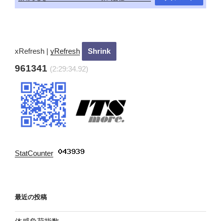
xRefresh
|
yRefresh
961341
(2:29:36.17)
StatCounter
:
最近の投稿