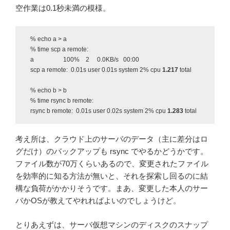
空作業は0.1秒未満の模様。
% echo a > a
% time scp a remote:
a 100% 2 0.0KB/s 00:00
scp a remote: 0.01s user 0.01s system 2% cpu
1.217
total
% echo b > b
% time rsync b remote:
rsync b remote: 0.01s user 0.02s system 2% cpu
1.283
total
考え所は、クラウド上のサーバのデータ（主に差分はロ
グだけ）のバックアップも rsync でやるかどうかです。
ファイル数が70万くらいあるので、変更されたファイル
を効率的に知る方法が無いと、それを探索し回るのに結
構な負荷がかかりそうです。まあ、変更した本人のサー
バかOSが教えてやれればよいのでしょうけど。
とりあえずは、サーバ仮想マシンのディスクのスナップ