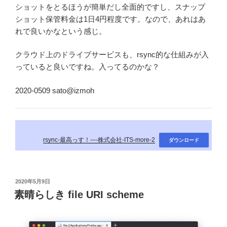
ショットをとるほうが簡単だし全面的ですし、スナップ
ショット保管料金は1日4円程度です。なので、あれはあ
れで良いかなという感じ。
クラウド上のドライブサービスも、rsync的な仕組みが入
っていると良いですね。入ってるのかな？
2020-0509 sato@izmoh
rsync-最高っす！-–-株式会社-ITS-more-2
ダウンロード
投
2020年5月9日
稿
素晴らしき file URI scheme
日: