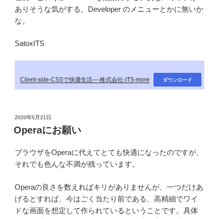
ありそうな気がする。Developer のメニューとかに無いか
な。
SatoxITS
Client-side-CSSで快適生活-–-株式会社-ITS-more
ダウンロード
投
2020年5月21日
稿
Operaにお願い
日:
ブラウザをOperaに代えてとても快適になったのですが、
それでも色んな不満が残っています。
Operaの良さを数えればキリがありませんが、一つだけあ
げるとすれば、今はごく当たり前である、高精細でワイ
ドな画面を想定して作られているということです。具体