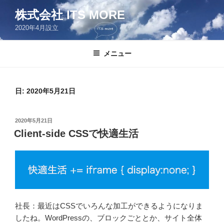
コ
株式会社 ITS MORE
ン
2020年4月設立
テ
ン
ツ
メニュー
へ
ス
キ
日:
2020年5月21日
ッ
プ
投
2020年5月21日
稿
Client-side CSSで快適生活
日:
社長：最近はCSSでいろんな加工ができるようになりま
したね。WordPressの、ブロックごととか、サイト全体