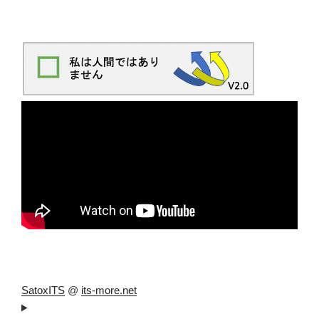
SatoxITS
@
its-more.net