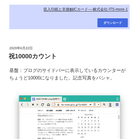
収入印紙と非接触ICカード-–-株式会社-ITS-more-1
ダウンロード
投
2020年6月22日
稿
祝10000カウント
日:
基盤：ブログのサイドバーに表示しているカウンターが
ちょうど10000になりました。記念写真をパシャ。