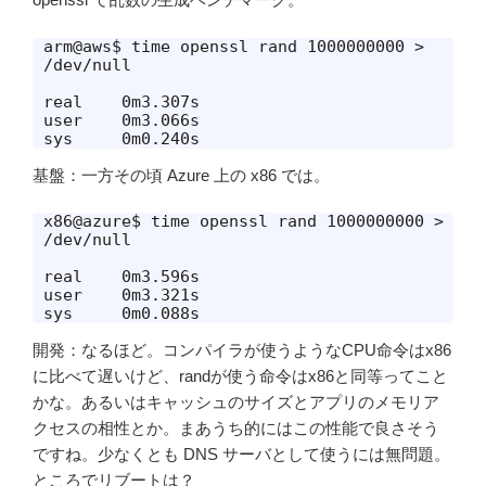
arm@aws$ time openssl rand 1000000000 > 
/dev/null

real	0m3.307s

user	0m3.066s

基盤：一方その頃 Azure 上の x86 では。
x86@azure$ time openssl rand 1000000000 > 
/dev/null

real	0m3.596s

user	0m3.321s

sys	0m0.088s
開発：なるほど。コンパイラが使うようなCPU命令はx86
に比べて遅いけど、randが使う命令はx86と同等ってこと
かな。あるいはキャッシュのサイズとアプリのメモリア
クセスの相性とか。まあうち的にはこの性能で良さそう
ですね。少なくとも DNS サーバとして使うには無問題。
ところでリブートは？