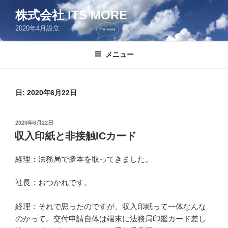
コ
株式会社 ITS MORE
ン
2020年4月設立
テ
ン
ツ
メニュー
へ
ス
キ
日:
2020年6月22日
ッ
プ
投
2020年6月22日
稿
収入印紙と非接触ICカード
日:
経理：法務局で謄本を取ってきました。
社長：おつかれです。
経理：それで思ったのですが、収入印紙って一体なんな
のかって。交付申請自体は端末に法務局印鑑カード差し