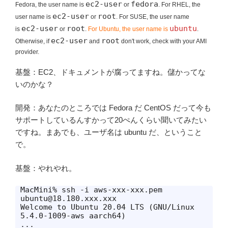
ec2-user
fedora
Fedora, the user name is
or
. For RHEL, the
ec2-user
root
user name is
or
. For SUSE, the user name
ec2-user
root
ubuntu
is
or
.
For Ubuntu, the user name is
.
ec2-user
root
Otherwise, if
and
don't work, check with your AMI
provider.
基盤：EC2、ドキュメントが腐ってますね。儲かってな
いのかな？
開発：あなたのところでは Fedora だ CentOS だって今も
サポートしているんすかって20ぺんくらい聞いてみたい
ですね。まあでも、ユーザ名は ubuntu だ、ということ
で。
基盤：やれやれ。
MacMini% ssh -i aws-xxx-xxx.pem 
ubuntu@18.180.xxx.xxx

Welcome to Ubuntu 20.04 LTS (GNU/Linux 
5.4.0-1009-aws aarch64)

...
