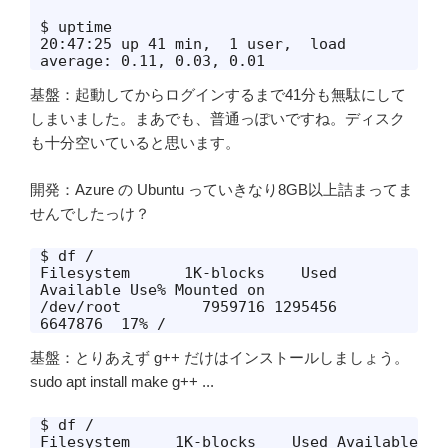
$ uptime

20:47:25 up 41 min,  1 user,  load 
基盤：起動してからログインするまで41分も無駄にして
しまいました。まあでも、普通っぽいですね。ディスク
も十分空いていると思います。
開発：Azure の Ubuntu っていきなり8GB以上詰まってま
せんでしたっけ？
$ df /

Filesystem      1K-blocks    Used 
Available Use% Mounted on

/dev/root         7959716 1295456   
6647876  17% /
基盤：とりあえず g++ だけはインストールしましょう。
sudo apt install make g++ ...
$ df /

Filesystem     1K-blocks    Used Available 