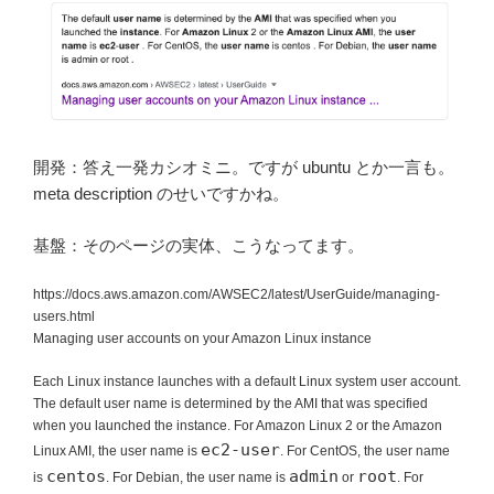
開発：答え一発カシオミニ。ですが ubuntu とか一言も。
meta description のせいですかね。
基盤：そのページの実体、こうなってます。
https://docs.aws.amazon.com/AWSEC2/latest/UserGuide/managing-
users.html
Managing user accounts on your Amazon Linux instance
Each Linux instance launches with a default Linux system user account.
The default user name is determined by the AMI that was specified
when you launched the instance. For Amazon Linux 2 or the Amazon
ec2-user
Linux AMI, the user name is
. For CentOS, the user name
centos
admin
root
is
. For Debian, the user name is
or
. For