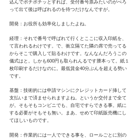
込んでポチポチッとすれば、受付番号票みたいのがぺろ
って出て後は呼ばれるのを待つだけなんですが。
開発：お役所も効率化しましたよね。
経理：それで番号で呼ばれて行くとここに収入印紙を、
て言われるわけです。で、衝立隔てた隣の席で売ってる
からそこで購入して貼るわけです。なんなんだろうこの
儀式はと。しかも600円も取られんるです謄本って。紙１
枚印刷するだけなのに。最低賃金40分ぶんを超える勢い
です。
基盤：技術的には申請マシンにクレジットカード挿して
支払いまで済ませられますよね。というか交付まで全て
が。そもそもコンビニでも、自宅ですらできる事。紙に
する必要がそもそも無い。まあ、せめて印紙販売機にし
てほしいものです。
開発：作業的には一人でできる事を、ロールごとに別の