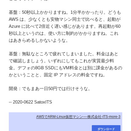
基盤：50秒以上かかりますね。1分半かかったり。どうも
AWS は、少なくとも安物マシン同士で比べると、起動が
Azure に比べて2倍近く遅い感じがあります。再起動が60
秒以上というのは、使い方に制約がかかりますね。これ
はあきらめるしかないような。
基盤：無駄なところで疲れてしまいました。料金はあと
で確認しましょう。いずれにしてもこれが実質最少料
金。デフォの8GB SSDにもVM料金とは別に課金があるの
かということと、固定 IP アドレスの料金ですね。
開発：でもまあ一日50円では行けそうな。
-- 2020-0622 SatoxITS
AWSでARM-Linux仮想マシン-–-株式会社-ITS-more-3
ダウンロード