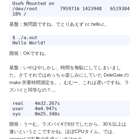
Use% Mounted on

/dev/root        7959716 1423948   6519384  
18% /
基盤：無問題ですね。でとりあえず cc hello.c。
$ ./a.out

Hello World!
開発：OKですね。
基盤：いやはやしかし、時間を無駄にしてしまいまし
た。さてそれではめっちゃ楽しみにしていた DeleGate の
make 所要時間測定を。。むむー、これは遅いですね。ラ
ズパイと同等なの？…
real	4m32.267s

user	4m4.947s

sys	0m25.348s
開発：うーむ。ラズパイ4で6分でしたから、30％以上は
速いというとこですかね。ほぼCPUタイム。では、
openssl で乱数の生成ベンチマーク。