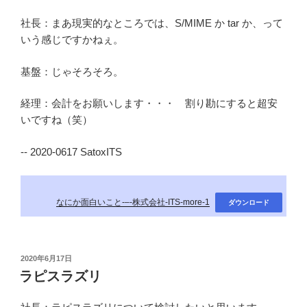
社長：まあ現実的なところでは、S/MIME か tar か、って
いう感じですかねぇ。
基盤：じゃそろそろ。
経理：会計をお願いします・・・ 割り勘にすると超安
いですね（笑）
-- 2020-0617 SatoxITS
なにか面白いこと-–-株式会社-ITS-more-1
ダウンロード
投
2020年6月17日
稿
ラピスラズリ
日: