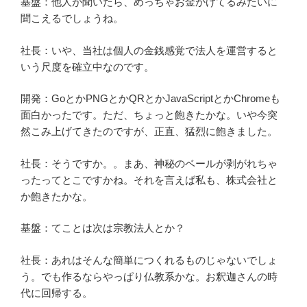
基盤：他人が聞いたら、めっちゃお金かけてるみたいに
聞こえるでしょうね。
社長：いや、当社は個人の金銭感覚で法人を運営すると
いう尺度を確立中なのです。
開発：GoとかPNGとかQRとかJavaScriptとかChromeも
面白かったです。ただ、ちょっと飽きたかな。いや今突
然こみ上げてきたのですが、正直、猛烈に飽きました。
社長：そうですか。。まあ、神秘のベールが剥がれちゃ
ったってとこですかね。それを言えば私も、株式会社と
か飽きたかな。
基盤：てことは次は宗教法人とか？
社長：あれはそんな簡単につくれるものじゃないでしょ
う。でも作るならやっぱり仏教系かな。お釈迦さんの時
代に回帰する。