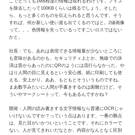
こでとっても1MB程度の情報は取れるわけです。ノイズ
を除去したって100KBくらいは残るでしょう。そした
ら、もっと多くのものを伝えられると思うんです。そう
すれば、何か新しい使い道も出てくるのではと。2値画像
って。。。色情報を失っているってすごいロスではない
かと。
社長：でも、あれは表現できる情報量が少ないところに
も意味があるのかも。セキュリティ上とか。無線での決
済は昔からあったのにQRのようには流行らなかった。や
はり人間の目に見えるという安心感。紙に印刷しても使
える。安上がり。ああ、もともとそういうものですね。
まあ数字みたいに人間が手書きするのは困難だけど。そ
ういやマークシートって、今もあるんですかね？
開発：人間の読み書きする文字情報なら普通にOCRじゃ
いけないんですか？っていう点はあります。一番の難点
は、見た目がいかついということです。それにカラーで
ない。人が見てきれいだなとか、内容がなんとなく区別