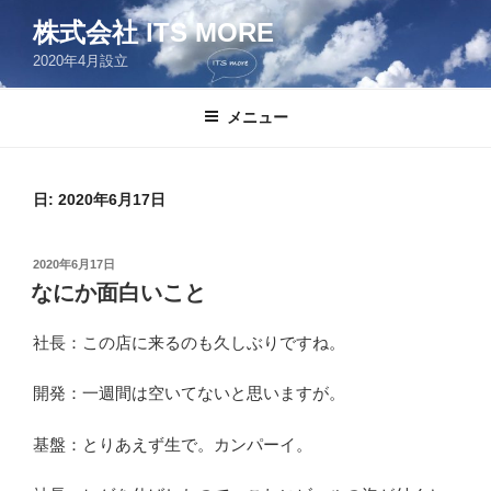
コ
株式会社 ITS MORE
ン
2020年4月設立
テ
ン
ツ
メニュー
へ
ス
キ
日:
2020年6月17日
ッ
プ
投
2020年6月17日
稿
なにか面白いこと
日:
社長：この店に来るのも久しぶりですね。
開発：一週間は空いてないと思いますが。
基盤：とりあえず生で。カンパーイ。