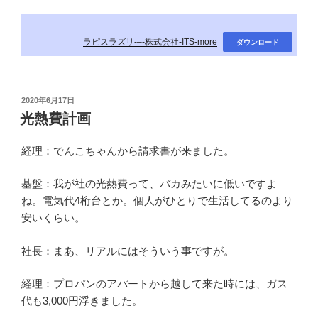
ラピスラズリ-–-株式会社-ITS-more
ダウンロード
投
2020年6月17日
稿
光熱費計画
日:
経理：でんこちゃんから請求書が来ました。
基盤：我が社の光熱費って、バカみたいに低いですよ
ね。電気代4桁台とか。個人がひとりで生活してるのより
安いくらい。
社長：まあ、リアルにはそういう事ですが。
経理：プロパンのアパートから越して来た時には、ガス
代も3,000円浮きました。