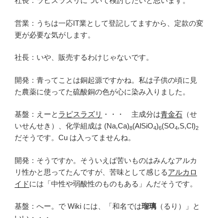
社長：ラピスラズリについて検討したいと思います。
営業：うちは一応IT業として登記してますから、定款の変
更が必要な気がします。
社長：いや、販売するわけじゃないです。
開発：青ってことは銅起源ですかね。私は子供の頃に見
た農薬に使ってた硫酸銅の色が心に染み入りました。
基盤：えーと
ラピスラズリ
・・・ 主成分は
青金石
（せ
いせんせき）、化学組成は (Na,Ca)
(AlSiO
)
(SO
,S,Cl)
8
4
6
4
2
だそうです。Cu は入ってませんね。
開発：そうですか。そういえば苦いものはみんなアルカ
リ性かと思ってたんですが、苦味として感じる
アルカロ
イド
には「中性や弱酸性のものもある」んだそうです。
基盤：へー。で Wiki には、「和名では
瑠璃
（るり）」と
いい・・・