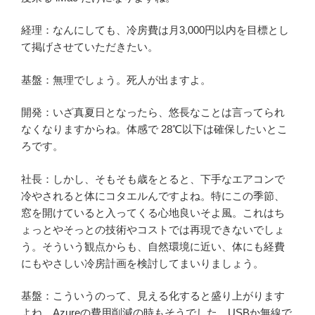
経理：なんにしても、冷房費は月3,000円以内を目標とし
て掲げさせていただきたい。
基盤：無理でしょう。死人が出ますよ。
開発：いざ真夏日となったら、悠長なことは言ってられ
なくなりますからね。体感で 28℃以下は確保したいとこ
ろです。
社長：しかし、そもそも歳をとると、下手なエアコンで
冷やされると体にコタエルんですよね。特にこの季節、
窓を開けていると入ってくる心地良いそよ風。これはち
ょっとやそっとの技術やコストでは再現できないでしょ
う。そういう観点からも、自然環境に近い、体にも経費
にもやさしい冷房計画を検討してまいりましょう。
基盤：こういうのって、見える化すると盛り上がります
よね。Azureの費用削減の時もそうでした。USBか無線で