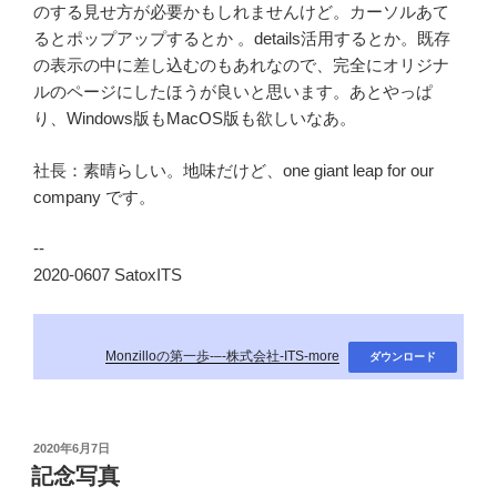
のする見せ方が必要かもしれませんけど。カーソルあて
るとポップアップするとか 。details活用するとか。既存
の表示の中に差し込むのもあれなので、完全にオリジナ
ルのページにしたほうが良いと思います。あとやっぱ
り、Windows版もMacOS版も欲しいなあ。
社長：素晴らしい。地味だけど、one giant leap for our
company です。
--
2020-0607 SatoxITS
Monzilloの第一歩-–-株式会社-ITS-more
ダウンロード
投
2020年6月7日
稿
記念写真
日: