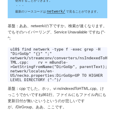
使用することができます。
・・・
netwerk/
最新のソースコードは
で見ることができます。
基盤：ああ、netwerk/の下ですか。検索が速くなります。
でもそのハイパーリング、Service Unavailable ですね (^-
^;
u18$ find netwerk -type f -exec grep -H 
"DirGoUp" "{}" ";"

netwerk/streamconv/converters/nsIndexedToH
TML.cpp:    rv = mBundle-
>GetStringFromName("DirGoUp", parentText);

netwerk/locales/en-
US/necko.properties:DirGoUp=UP TO HIGHER 
LEVEL DIRECTORY (^-^)/
基盤：cpp でした。ホッ。vi nsIndexedToHTML.cpp。け
っこうでかいですね861行。ファイルにもファイル内にも
更新日付が無いというというのが悲しいです
が。/DirGroup。ああ、ここです。