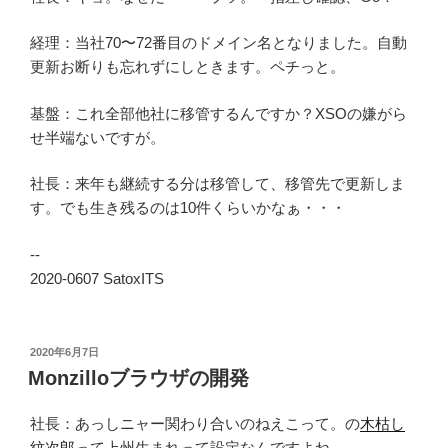
経理：当社70〜72番目のドメイン名となりました。自動
更新お断りも忘れずにしときます。ペチっと。
基盤：これ全部他社に移管するんですか？XSOの嫌がら
せ半端ないですが。
社長：来年も継続する分は移管して、移管先で更新しま
す。でも生き残るのは10件くらいかなぁ・・・
--
2020-0607 SatoxITS
投
2020年6月7日
稿
Monzilloブラウザの開発
日:
社長：あっしニャー関わり合いのねえこって。の
木枯し
紋次郎
って上州生まれって設定なんですよね。