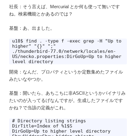
社長：そう言えば、Mercurial とか何も使って無いです
ね。検索機能とかあるのでは？
基盤：あ、出ました。
u18$ find . -type f -exec grep -H "Up to 
higher" "{}" ";"

./thunderbird-77.0/netwerk/locales/en-
US/necko.properties:DirGoUp=Up to higher 
level directory
開発：なんだ、プロパティというか定数集めたファイル
みたいなやつか。
基盤：開いたら、あちこちに非ASCIIというかバイナリみ
たいのが入ってるげなんですが。生成したファイルです
かね？で当該の定義がこれ。
# Directory listing strings

DirTitle=Index of %1$S

DirGoUp=Up to higher level directory
