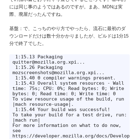
には同じ事のようではあるのですが。まあ、MDNは実
際、廃屋だったんですね。
基盤：で、こっちのやり方でやったら、流石に最初のダ
ウンロードだけは数十分かかりましたが、ビルドは1分15
分で終了でした。
 1:15.13 Packaging 
quitter@mozilla.org.xpi...

 1:15.26 Packaging 
mozscreenshots@mozilla.org.xpi...

 1:15.40 0 compiler warnings present.

 1:15.43 Overall system resources - Wall 
time: 75s; CPU: 0%; Read bytes: 0; Write 
bytes: 0; Read time: 0; Write time: 0

To view resource usage of the build, run 
|mach resource-usage|.

 1:15.44 Your build was successful!

To take your build for a test drive, run: 
|mach run|

For more information on what to do now, 
see 
https://developer.mozilla.org/docs/Develop