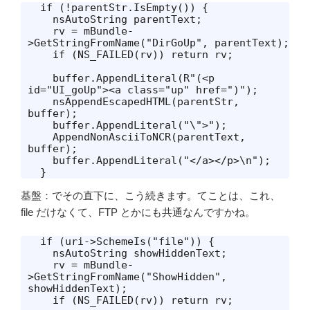
  if (!parentStr.IsEmpty()) {

    nsAutoString parentText;

    rv = mBundle-
>GetStringFromName("DirGoUp", parentText);

    if (NS_FAILED(rv)) return rv;

    buffer.AppendLiteral(R"(<p 
id="UI_goUp"><a class="up" href=")");

    nsAppendEscapedHTML(parentStr, 
buffer);

    buffer.AppendLiteral("\">");

    AppendNonAsciiToNCR(parentText, 
buffer);

    buffer.AppendLiteral("</a></p>\n");

  }
基盤：でその直下に、こう続きます。てことは、これ、
file だけなくて、FTP とかにも共通なんですかね。
  if (uri->SchemeIs("file")) {

    nsAutoString showHiddenText;

    rv = mBundle-
>GetStringFromName("ShowHidden", 
showHiddenText);

    if (NS_FAILED(rv)) return rv;
