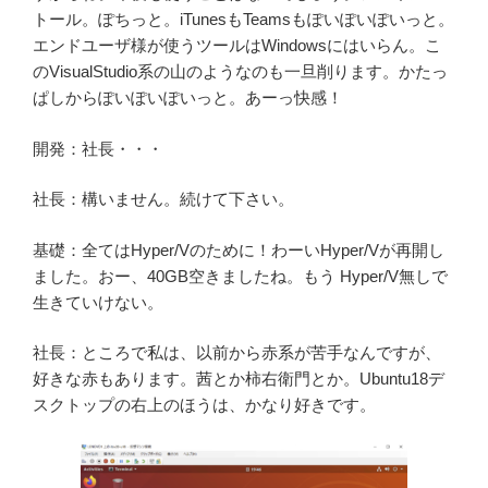
トール。ぽちっと。iTunesもTeamsもぽいぽいぽいっと。
エンドユーザ様が使うツールはWindowsにはいらん。こ
のVisualStudio系の山のようなのも一旦削ります。かたっ
ぱしからぽいぽいぽいっと。あーっ快感！
開発：社長・・・
社長：構いません。続けて下さい。
基礎：全てはHyper/Vのために！わーいHyper/Vが再開し
ました。おー、40GB空きましたね。もう Hyper/V無しで
生きていけない。
社長：ところで私は、以前から赤系が苦手なんですが、
好きな赤もあります。茜とか柿右衛門とか。Ubuntu18デ
スクトップの右上のほうは、かなり好きです。