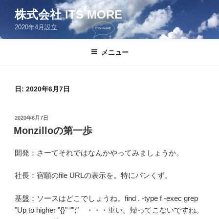
コ
株式会社 ITS MORE
ン
2020年4月設立
テ
ン
ツ
メニュー
へ
ス
キ
日:
2020年6月7日
ッ
プ
投
2020年6月7日
稿
Monzilloの第一歩
日:
開発：さーてそれではなんかやってみましょうか。
社長：宿願のfile URLの表示を。特にパンくず。
基盤：ソースはどこでしょうね。find . -type f -exec grep
"Up to higher "{}" "";" ・・・重い。帰ってこないですね。