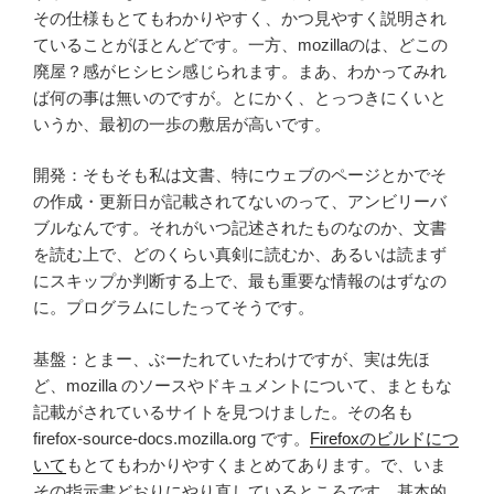
その仕様もとてもわかりやすく、かつ見やすく説明され
ていることがほとんどです。一方、mozillaのは、どこの
廃屋？感がヒシヒシ感じられます。まあ、わかってみれ
ば何の事は無いのですが。とにかく、とっつきにくいと
いうか、最初の一歩の敷居が高いです。
開発：そもそも私は文書、特にウェブのページとかでそ
の作成・更新日が記載されてないのって、アンビリーバ
ブルなんです。それがいつ記述されたものなのか、文書
を読む上で、どのくらい真剣に読むか、あるいは読まず
にスキップか判断する上で、最も重要な情報のはずなの
に。プログラムにしたってそうです。
基盤：とまー、ぶーたれていたわけですが、実は先ほ
ど、mozilla のソースやドキュメントについて、まともな
記載がされているサイトを見つけました。その名も
firefox-source-docs.mozilla.org です。
Firefoxのビルドにつ
いて
もとてもわかりやすくまとめてあります。で、いま
その指示書どおりにやり直しているところです。基本的