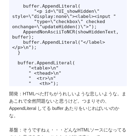
    buffer.AppendLiteral(

        "<p id=\"UI_showHidden\" 
style=\"display:none\"><label><input "

        "type=\"checkbox\" checked 
onchange=\"updateHidden()\">");

    AppendNonAsciiToNCR(showHiddenText, 
buffer);

    buffer.AppendLiteral("</label>
</p>\n");

  }

  buffer.AppendLiteral(

      "<table>\n"

      " <thead>\n"

      "  <tr>\n"

      "   <th>");
開発：HTMLべた打ちがうれしいような悲しいような。ま
あこれで全然問題ないと思うけど。つまりその、
AppendLiteral してる buffer あたりをいじればいいのか
な。
基盤：そうですねぇ・・・どんなHTMLソースになってる