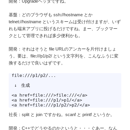
開発：Upgradeヘッダですね。
基盤：どのブラウザも ssh://hostname とか
telnet://hostname というスキームは受け付けますが、いず
れも端末アプリに投げるだけですね。まー、ブックマー
クとして管理できれば多少便利かも。
開発：それはそうと file URLのアンカーを片付けましょ
う。要は、file:///p1/p2/ という文字列を、こんなふうに変
換するだけで良いはずです。
file:///p1/p2/...

 ↓　生成

<a href=file:///>file:///</a>

<a href=file:///p1/>p1/</a>

<a href=file:///p1/p2/>p2/</a>
社長：split と join ですかね。scanf と printf というか。
開発：C++でどうやるのかというと・・・ぐあー、なん