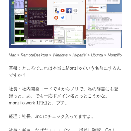
Mac > RemoteDesktop > Windows > Hyper/V > Ubuntu > Monzillo
基盤：ところでこれは本当にMonzilloていう名前にするん
ですか？
社長：社内開発コードですからノリで。私の辞書にも登
録っと。あ、でも一応ドメイン名とっとこうかな。
monzillo.work 1円也と。プチ。
経理：社長、.inc にチェック入ってますよ。
社長：ギョ。なぜだ・・・プツ。 指差し確認、Go！