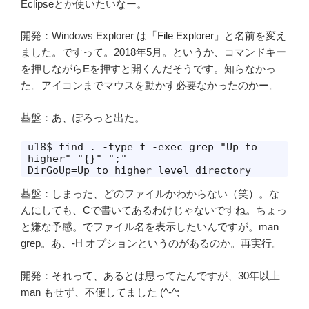
Eclipseとか使いたいなー。
開発：Windows Explorer は「
File Explorer
」と名前を変え
ました。ですって。2018年5月。というか、コマンドキー
を押しながらEを押すと開くんだそうです。知らなかっ
た。アイコンまでマウスを動かす必要なかったのかー。
基盤：あ、ぽろっと出た。
u18$ find . -type f -exec grep "Up to 
higher" "{}" ";"

DirGoUp=Up to higher level directory
基盤：しまった、どのファイルかわからない（笑）。な
んにしても、Cで書いてあるわけじゃないですね。ちょっ
と嫌な予感。でファイル名を表示したいんですが。man
grep。あ、-H オプションというのがあるのか。再実行。
開発：それって、あるとは思ってたんですが、30年以上
man もせず、不便してました (^-^;