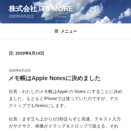
コ
株式会社 ITS MORE
ン
2020年4月設立
テ
ン
ツ
メニュー
へ
ス
キ
日:
2020年6月14日
ッ
プ
投
2020年6月14日
稿
メモ帳はApple Notesに決めました
日:
社長：わたしのメモ帳はApple の Notes にすることに決め
ました。もともとiPhoneでは使っていたのですが、デス
クトップでもNotesにします。
社長：まず立ち上がりが1秒足らずと高速。テキスト入力
がサクサク。画像がドラッグ＆ドロップで扱える。それ