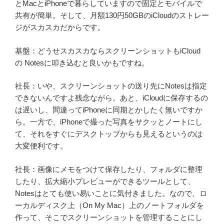
とMacとiPhoneで暮らしていますので固定とモバイルで
共有が簡単。そして、月額130円50GBのiCloudのストレー
ジがスカスカだからです。
基盤：どうせスカスカならスクリーンショットもiCloud
の Notesに叩き込むと良いかもですね。
社長：いや、スクリーンショットの送り先にNotesは指定
できないんですよ残念ながら。あと、iCloudに保存するの
は遅いし、間違ってiPhoneに同期とかしたく無いですか
ら。一方で、iPhoneで撮った写真をサクッとノートにし
て、それをすぐにデスクトップからも見えるというのは
大変便利です。
社長：画像にメモをつけて保存したり、フォルダに整理
したり、拡大縮小プレビューができるツールとして、
Notesはとても使い易いことに気付きました。なので、ロ
ーカルディスク上（On My Mac）上のノートフォルダを
作って、そこでスクリーンショットを管理することにし