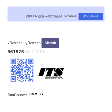
jQUEEN-計画-–-株式会社-ITS-more-1
ダウンロード
xRefresh
|
yRefresh
961976
(18:2:40.15)
StatCounter
: