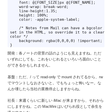
    font: @[FONT_SIZE]px @[FONT_NAME];

    word-wrap: break-word;

    line-height:1.35;

    height: 100%;

    color: -apple-system-label;

    /* Notes from Mail can have a bgcolor 
set in the HTML, so override it to a clear 
color */

    background: rgba(0,0,0,0) !important;

}
開発：各ノートの背景の話のようにも見えますね。ただ
いずれにしても、これをいじれるといろいろ面白いこと
ができるかもしれません。
基盤：ただ、/ って read-only で mount されてるから、rw
でマウントしなおさないと。でもちょっと怖いなー。な
んか壊したら当社の業務停止しますからね。
社長：来週くらいに新しい iMac が来ますから、それから
にしますかね。この MacMini はいびられ役として余生を