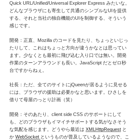
Quick URL/Unified/Universal Explorer Express みたいな。
どんなブラウザにも寄生して共通のシンプルなUIを提供
する、それと当社の独自機能のUIを制御する、そういう
感じです。
開発：正直、Mozilla のコードを見たり、ちょっといじっ
たりして、これはちょっと方向が違うかなとは思ってい
ます。少なくとも最初に飛び込む入り口では無い。開発
作業のターンアラウンドも長い。JavaScript だとゼロ秒
台ですからねぇ。
社長：ただ、全てのサイトにjQueenが居るように見せる
には、ブラウザの援助は必要かなと思います。ひさしを
借りて母屋のっとり計画（笑）
開発：そのあたり、client side CSS のサポートにして
も、どのブラウザもイマイチサポートする気がなさそう
な気配を感じます。どうやら最近は
XMLHttpRequest
と
か
WebSocket
というものが普及しているようなので、こ