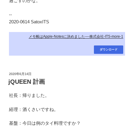
過ごすのかな。
--
2020-0614 SatoxITS
メモ帳はApple-Notesに決めました-–-株式会社-ITS-more-1
ダウンロード
投
2020年6月14日
稿
jQUEEN 計画
日:
社長：帰りました。
経理：酒くさいですね。
基盤：今日は例のタイ料理ですか？