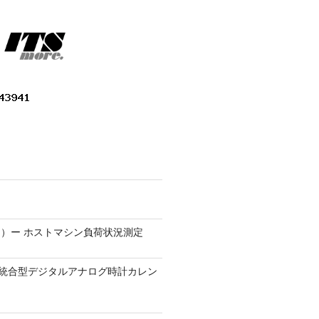
）ー ホストマシン負荷状況測定
9.1 − 統合型デジタルアナログ時計カレン