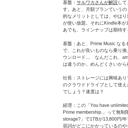
基盤：
サルワカさんが解説
して
す。あと、月額プランていうの
的なメリットとしては、やはり
が使い放題。それにKindle
あでも、ラインナップは期待す
基盤：あと、Prime Music 
で、これが良いものなら乗り換
ウンロード… なんだこれ、amazon
は違うのか。めんどくさいから
社長：ストレージには興味あり
のクラウドドライブとして使え
でしょう？速度は？
経理：この「You have unlimited, ful
Prime membership.」って
storage?」で1TBが13,8
容詞がどこにかかっているのや