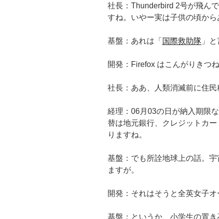
社長：Thunderbird 2号
すね。いやー実は子供の頃から
基盤：あれは「
国際救助隊
」と
開発：Firefox はこんがり
社長：ああ、人類消滅前に住民
経理：06月03の日が納入期限
替は地元銀行、クレジットカード
りますね。
基盤：でも所詮地球上の話。宇
ますが。
開発：それはそうと全英女子オ
基盤：というか、小学生の置き