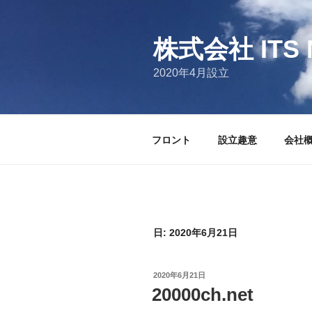
コ
ン
テ
株式会社 ITS 
ン
2020年4月設立
ツ
へ
ス
キ
フロント
設立趣意
会社
ッ
プ
日:
2020年6月21日
投
2020年6月21日
稿
20000ch.net
日: