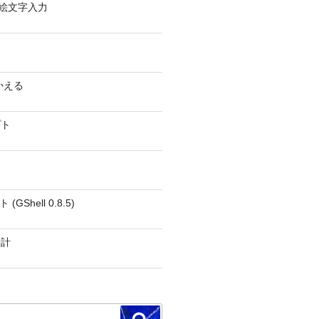
0 − 絵文字入力
かえる
プト
GShell 0.8.5)
時計