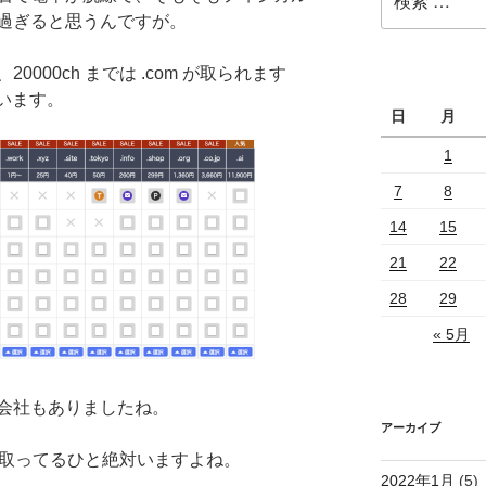
索:
過ぎると思うんですが。
000ch までは .com が取られます
いています。
日
月
1
7
8
14
15
21
22
28
29
« 5月
会社もありましたね。
アーカイブ
か取ってるひと絶対いますよね。
2022年1月
(5)