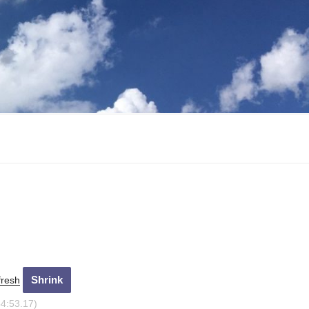
fresh
54:54.16)