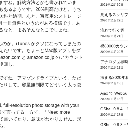
ますね。解約方法とかも書かれていま
2021年12月30日
もあるようです。20%割高だけど。うち
見えるスクリ
送料と納期。あと、写真用のストレージ
2020年11月22日
本が月一冊無料というのがある模様です。あ
るなと。まあそんなとこでしょね。
流れて行く雲
2020年11月21日
なるものが。iTunes がクソになってしまたの
祝80000カウント (
えたいです。ちょっとMac版アプリをダ
2020年11月20日
.com と amazon.co.jp のアカウント
アナログ世界
後回し。
2020年11月19日
深まる2020年
ですね。アマゾンドライブという。ただ
2020年11月19日
たりして。容量無制限てどういう太っ腹
Ajax で WebSur
2020年11月18日
l-resolution photo storage with your
GShell 0.8.4 
無制限て言ってる一方で、「Need more
2020年11月17日
00円/年て書いてたり、意味がわかりません。形
GShell 0.8.3 −
ら。