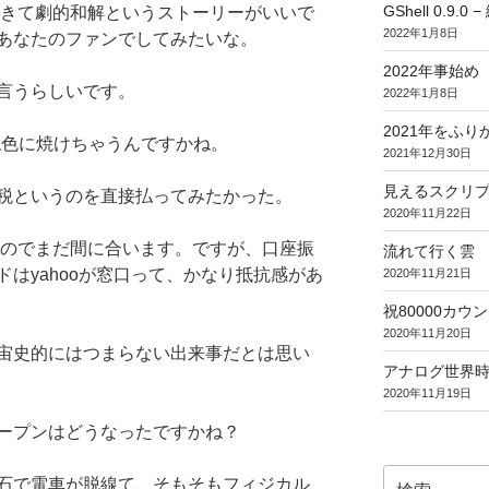
GShell 0.9.
が飛んできて劇的和解というストーリーがいいで
2022年1月8日
あなたのファンでしてみたいな。
2022年事始め
言うらしいです。
2022年1月8日
2021年をふり
きつね色に焼けちゃうんですかね。
2021年12月30日
見えるスクリ
税というのを直接払ってみたかった。
2020年11月22日
なのでまだ間に合います。ですが、口座振
流れて行く雲
はyahooが窓口って、かなり抵抗感があ
2020年11月21日
祝80000カウント (
2020年11月20日
宙史的にはつまらない出来事だとは思い
アナログ世界
2020年11月19日
ープンはどうなったですかね？
検
石で電車が脱線て、そもそもフィジカル