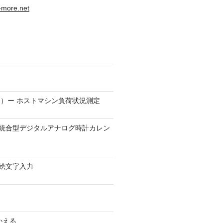
s-more.net
）ー ホストマシン負荷状況測定
9.1 − 統合型デジタルアナログ時計カレン
0 − 絵文字入力
かえる