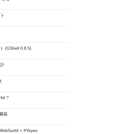
プト
GShell 0.8.5)
時計
秋
kit ?
− 霧箱
 WebSurkit + XYeyes