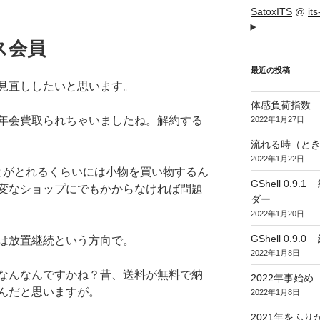
SatoxITS
@
it
ス会員
最近の投稿
見直ししたいと思います。
体感負荷指数
年会費取られちゃいましたね。解約する
2022年1月27日
流れる時（とき
2022年1月22日
もとがとれるくらいには小物を買い物するん
GShell 0.
変なショップにでもかからなければ問題
ダー
2022年1月20日
GShell 0.9.
は放置継続という方向で。
2022年1月8日
なんなんですかね？昔、送料が無料で納
2022年事始め
んだと思いますが。
2022年1月8日
2021年をふり